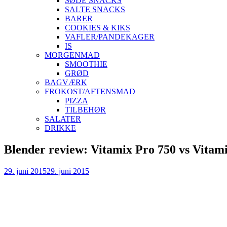
SØDE SNACKS
SALTE SNACKS
BARER
COOKIES & KIKS
VAFLER/PANDEKAGER
IS
MORGENMAD
SMOOTHIE
GRØD
BAGVÆRK
FROKOST/AFTENSMAD
PIZZA
TILBEHØR
SALATER
DRIKKE
Skip
Blender review: Vitamix Pro 750 vs Vitam
to
content
29. juni 2015
29. juni 2015