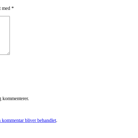
et med
*
eg kommenterer.
 kommentar bliver behandlet
.