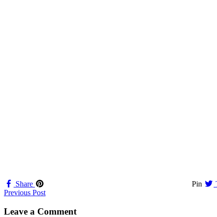
Share
Pin
Navigation
Previous Post
til
Leave a Comment