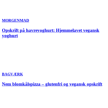
MORGENMAD
Opskrift på havreyoghurt: Hjemmelavet vegansk
yoghurt
BAGVÆRK
Nem blomkålspizza – glutenfri og vegansk opskrift