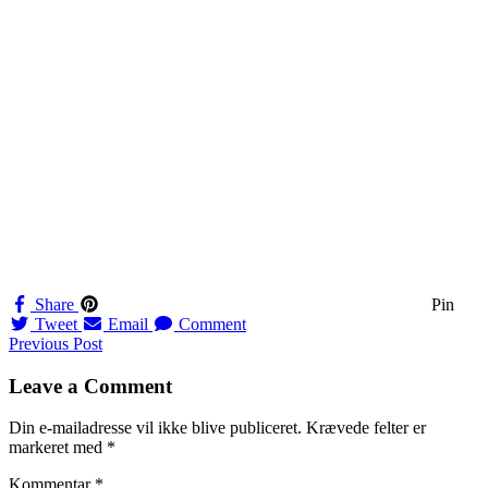
Share
Pin
Tweet
Email
Comment
Navigation
Previous Post
til
Leave a Comment
indlæg
Din e-mailadresse vil ikke blive publiceret.
Krævede felter er
markeret med
*
Kommentar
*