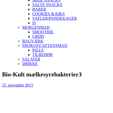
SØDE SNACKS
SALTE SNACKS
BARER
COOKIES & KIKS
VAFLER/PANDEKAGER
IS
MORGENMAD
SMOOTHIE
GRØD
BAGVÆRK
FROKOST/AFTENSMAD
PIZZA
TILBEHØR
SALATER
DRIKKE
Skip
Bio-Kult mælkesyrebakterier3
to
content
25. november 2015