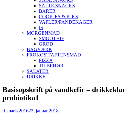
SØDE SNACKS
SALTE SNACKS
BARER
COOKIES & KIKS
VAFLER/PANDEKAGER
IS
MORGENMAD
SMOOTHIE
GRØD
BAGVÆRK
FROKOST/AFTENSMAD
PIZZA
TILBEHØR
SALATER
DRIKKE
Skip
Basisopskrift på vandkefir – drikkeklar
to
probiotika1
content
9. marts 2016
22. januar 2018