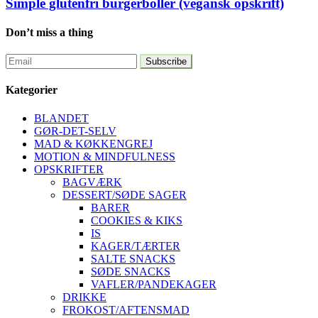
Simple glutenfri burgerboller (vegansk opskrift)
Don’t miss a thing
Kategorier
BLANDET
GØR-DET-SELV
MAD & KØKKENGREJ
MOTION & MINDFULNESS
OPSKRIFTER
BAGVÆRK
DESSERT/SØDE SAGER
BARER
COOKIES & KIKS
IS
KAGER/TÆRTER
SALTE SNACKS
SØDE SNACKS
VAFLER/PANDEKAGER
DRIKKE
FROKOST/AFTENSMAD