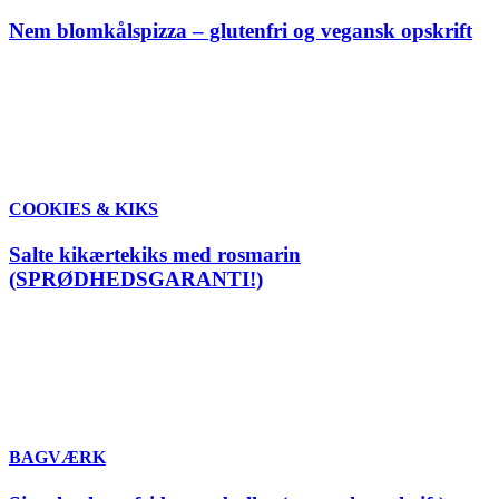
Nem blomkålspizza – glutenfri og vegansk opskrift
COOKIES & KIKS
Salte kikærtekiks med rosmarin
(SPRØDHEDSGARANTI!)
BAGVÆRK