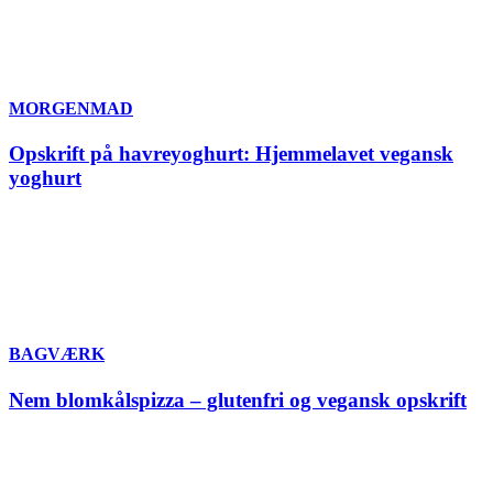
MORGENMAD
Opskrift på havreyoghurt: Hjemmelavet vegansk
yoghurt
BAGVÆRK
Nem blomkålspizza – glutenfri og vegansk opskrift