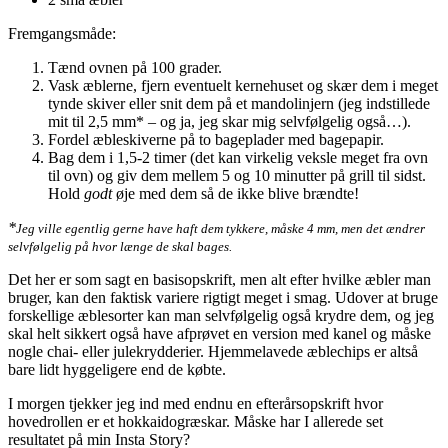
Fremgangsmåde:
Tænd ovnen på 100 grader.
Vask æblerne, fjern eventuelt kernehuset og skær dem i meget
tynde skiver eller snit dem på et mandolinjern (jeg indstillede
mit til 2,5 mm* – og ja, jeg skar mig selvfølgelig også…).
Fordel æbleskiverne på to bageplader med bagepapir.
Bag dem i 1,5-2 timer (det kan virkelig veksle meget fra ovn
til ovn) og giv dem mellem 5 og 10 minutter på grill til sidst.
Hold
godt
øje med dem så de ikke blive brændte!
*
Jeg ville egentlig gerne have haft dem tykkere, måske 4 mm, men det ændrer
selvfølgelig på hvor længe de skal bages.
Det her er som sagt en basisopskrift, men alt efter hvilke æbler man
bruger, kan den faktisk variere rigtigt meget i smag. Udover at bruge
forskellige æblesorter kan man selvfølgelig også krydre dem, og jeg
skal helt sikkert også have afprøvet en version med kanel og måske
nogle chai- eller julekrydderier. Hjemmelavede æblechips er altså
bare lidt hyggeligere end de købte.
I morgen tjekker jeg ind med endnu en efterårsopskrift hvor
hovedrollen er et hokkaidogræskar. Måske har I allerede set
resultatet på min Insta Story?