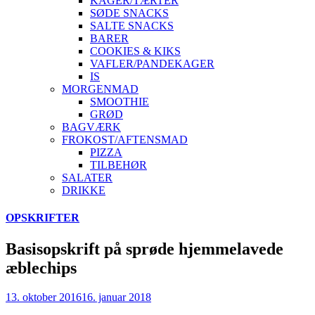
KAGER/TÆRTER
SØDE SNACKS
SALTE SNACKS
BARER
COOKIES & KIKS
VAFLER/PANDEKAGER
IS
MORGENMAD
SMOOTHIE
GRØD
BAGVÆRK
FROKOST/AFTENSMAD
PIZZA
TILBEHØR
SALATER
DRIKKE
Skip
OPSKRIFTER
to
content
Basisopskrift på sprøde hjemmelavede
æblechips
13. oktober 2016
16. januar 2018