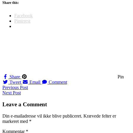
Share this:
Facebook
Pinterest
Share
Pin
Tweet
Email
Comment
Navigation
Previous Post
Next Post
til
indlæg
Leave a Comment
Din e-mailadresse vil ikke blive publiceret.
Krævede felter er
markeret med
*
Kommentar
*