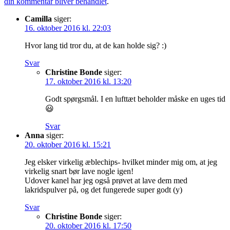
din kommentar bliver behandlet
.
Camilla
siger:
16. oktober 2016 kl. 22:03
Hvor lang tid tror du, at de kan holde sig? :)
Svar
Christine Bonde
siger:
17. oktober 2016 kl. 13:20
Godt spørgsmål. I en lufttæt beholder måske en uges tid
😃
Svar
Anna
siger:
20. oktober 2016 kl. 15:21
Jeg elsker virkelig æblechips- hvilket minder mig om, at jeg
virkelig snart bør lave nogle igen!
Udover kanel har jeg også prøvet at lave dem med
lakridspulver på, og det fungerede super godt (y)
Svar
Christine Bonde
siger:
20. oktober 2016 kl. 17:50