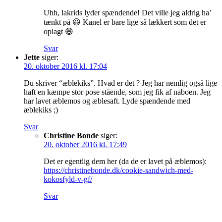
Uhh, lakrids lyder spændende! Det ville jeg aldrig ha’
tænkt på 😃 Kanel er bare lige så lækkert som det er
oplagt 😄
Svar
Jette
siger:
20. oktober 2016 kl. 17:04
Du skriver “æblekiks”. Hvad er det ? Jeg har nemlig også lige
haft en kæmpe stor pose stående, som jeg fik af naboen. Jeg
har lavet æblemos og æblesaft. Lyde spændende med
æblekiks ;)
Svar
Christine Bonde
siger:
20. oktober 2016 kl. 17:49
Det er egentlig dem her (da de er lavet på æblemos):
https://christinebonde.dk/cookie-sandwich-med-
kokosfyld-v-gf/
Svar