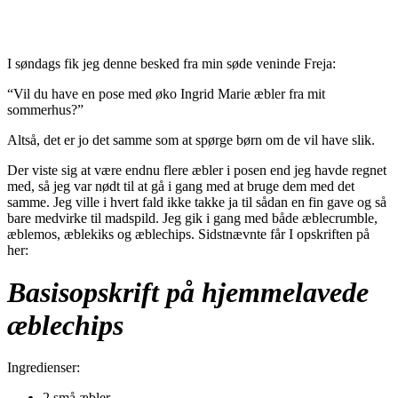
I søndags fik jeg denne besked fra min søde veninde Freja:
“Vil du have en pose med øko Ingrid Marie æbler fra mit
sommerhus?”
Altså, det er jo det samme som at spørge børn om de vil have slik.
Der viste sig at være endnu flere æbler i posen end jeg havde regnet
med, så jeg var nødt til at gå i gang med at bruge dem med det
samme. Jeg ville i hvert fald ikke takke ja til sådan en fin gave og så
bare medvirke til madspild. Jeg gik i gang med både æblecrumble,
æblemos, æblekiks og æblechips. Sidstnævnte får I opskriften på
her:
Basisopskrift på hjemmelavede
æblechips
Ingredienser:
2 små æbler