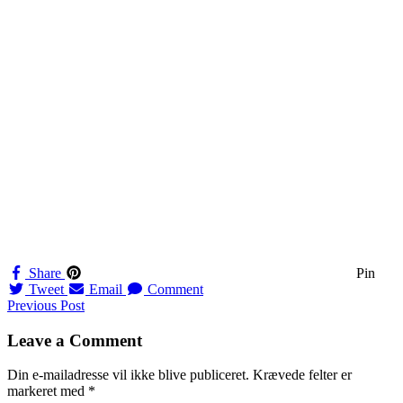
Share
Pin
Tweet
Email
Comment
Navigation
Previous Post
til
Leave a Comment
indlæg
Din e-mailadresse vil ikke blive publiceret.
Krævede felter er
markeret med
*