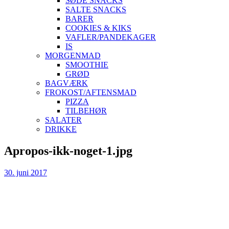
SØDE SNACKS
SALTE SNACKS
BARER
COOKIES & KIKS
VAFLER/PANDEKAGER
IS
MORGENMAD
SMOOTHIE
GRØD
BAGVÆRK
FROKOST/AFTENSMAD
PIZZA
TILBEHØR
SALATER
DRIKKE
Skip
Apropos-ikk-noget-1.jpg
to
content
30. juni 2017