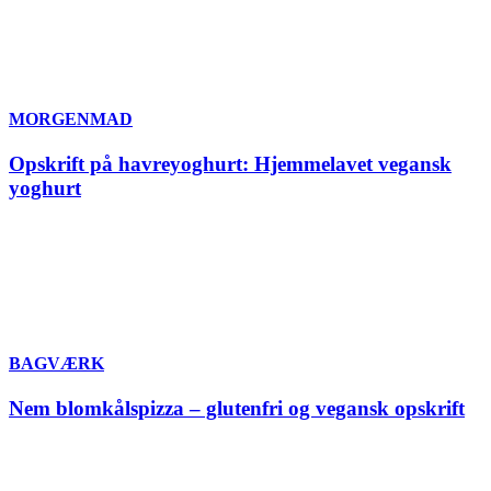
MORGENMAD
Opskrift på havreyoghurt: Hjemmelavet vegansk
yoghurt
BAGVÆRK
Nem blomkålspizza – glutenfri og vegansk opskrift