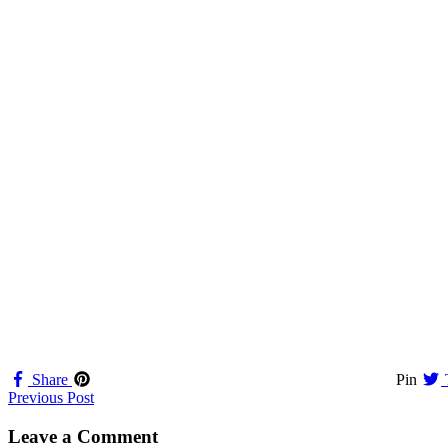
Share
Pin
Navigation
Previous Post
til
Leave a Comment