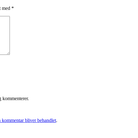
et med
*
eg kommenterer.
 kommentar bliver behandlet
.