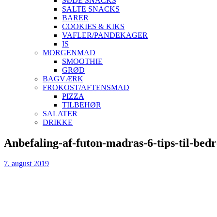
SØDE SNACKS
SALTE SNACKS
BARER
COOKIES & KIKS
VAFLER/PANDEKAGER
IS
MORGENMAD
SMOOTHIE
GRØD
BAGVÆRK
FROKOST/AFTENSMAD
PIZZA
TILBEHØR
SALATER
DRIKKE
Skip
Anbefaling-af-futon-madras-6-tips-til-bed
to
content
7. august 2019