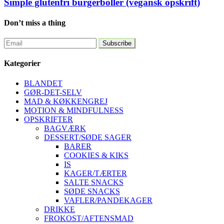
Simple glutenfri burgerboller (vegansk opskrift)
Don’t miss a thing
Kategorier
BLANDET
GØR-DET-SELV
MAD & KØKKENGREJ
MOTION & MINDFULNESS
OPSKRIFTER
BAGVÆRK
DESSERT/SØDE SAGER
BARER
COOKIES & KIKS
IS
KAGER/TÆRTER
SALTE SNACKS
SØDE SNACKS
VAFLER/PANDEKAGER
DRIKKE
FROKOST/AFTENSMAD