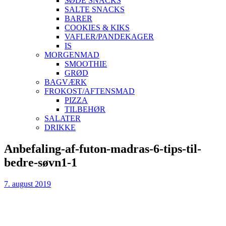
SØDE SNACKS
SALTE SNACKS
BARER
COOKIES & KIKS
VAFLER/PANDEKAGER
IS
MORGENMAD
SMOOTHIE
GRØD
BAGVÆRK
FROKOST/AFTENSMAD
PIZZA
TILBEHØR
SALATER
DRIKKE
Skip
Anbefaling-af-futon-madras-6-tips-til-
to
bedre-søvn1-1
content
7. august 2019