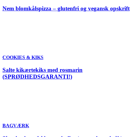
Nem blomkålspizza – glutenfri og vegansk opskrift
COOKIES & KIKS
Salte kikærtekiks med rosmarin
(SPRØDHEDSGARANTI!)
BAGVÆRK