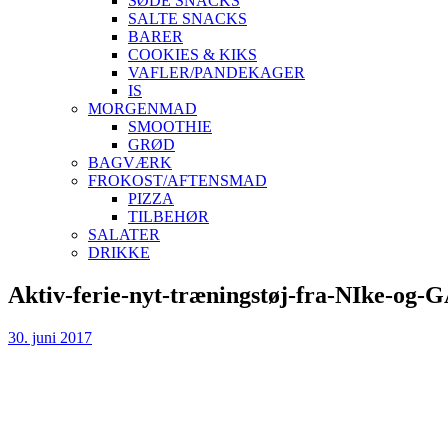
SØDE SNACKS
SALTE SNACKS
BARER
COOKIES & KIKS
VAFLER/PANDEKAGER
IS
MORGENMAD
SMOOTHIE
GRØD
BAGVÆRK
FROKOST/AFTENSMAD
PIZZA
TILBEHØR
SALATER
DRIKKE
Skip
Aktiv-ferie-nyt-træningstøj-fra-NIke-og-
to
content
30. juni 2017