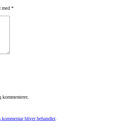
et med
*
eg kommenterer.
 kommentar bliver behandlet
.