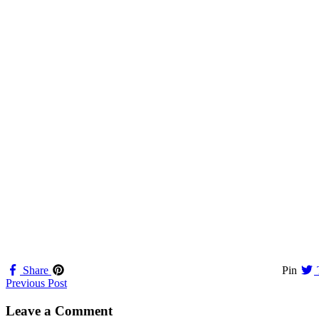
Share
Pin
Navigation
Previous Post
til
Leave a Comment