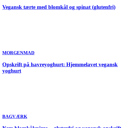
Vegansk tærte med blomkål og spinat (glutenfri)
MORGENMAD
Opskrift på havreyoghurt: Hjemmelavet vegansk
yoghurt
BAGVÆRK