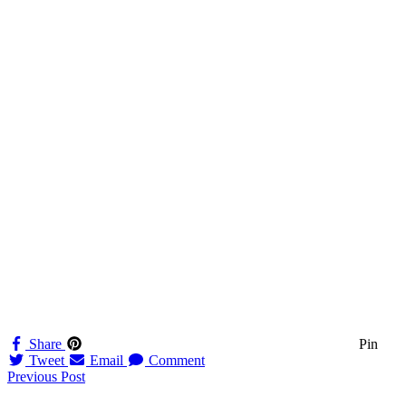
Share
Pin
Tweet
Email
Comment
Navigation
Previous Post
til