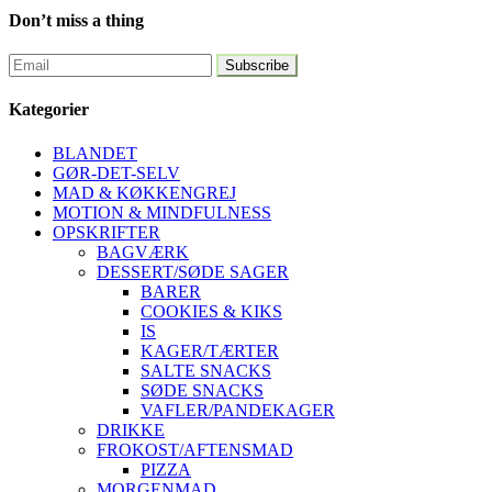
Don’t miss a thing
Kategorier
BLANDET
GØR-DET-SELV
MAD & KØKKENGREJ
MOTION & MINDFULNESS
OPSKRIFTER
BAGVÆRK
DESSERT/SØDE SAGER
BARER
COOKIES & KIKS
IS
KAGER/TÆRTER
SALTE SNACKS
SØDE SNACKS
VAFLER/PANDEKAGER
DRIKKE
FROKOST/AFTENSMAD
PIZZA
MORGENMAD