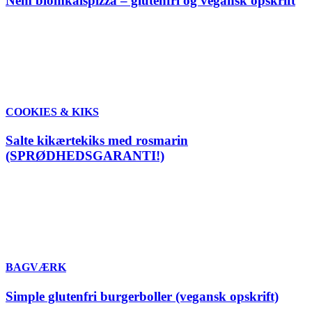
Nem blomkålspizza – glutenfri og vegansk opskrift
COOKIES & KIKS
Salte kikærtekiks med rosmarin
(SPRØDHEDSGARANTI!)
BAGVÆRK
Simple glutenfri burgerboller (vegansk opskrift)