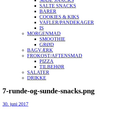
SØDE SNACKS
SALTE SNACKS
BARER
COOKIES & KIKS
VAFLER/PANDEKAGER
IS
MORGENMAD
SMOOTHIE
GRØD
BAGVÆRK
FROKOST/AFTENSMAD
PIZZA
TILBEHØR
SALATER
DRIKKE
Skip
7-runde-og-sunde-snacks.png
to
content
30. juni 2017