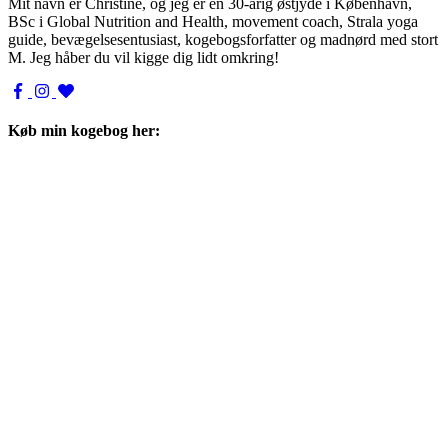
Mit navn er Christine, og jeg er en 30-årig østjyde i København,
BSc i Global Nutrition and Health, movement coach, Strala yoga
guide, bevægelsesentusiast, kogebogsforfatter og madnørd med stort
M. Jeg håber du vil kigge dig lidt omkring!
Køb min kogebog her: