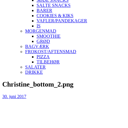
SØDE SNACKS
SALTE SNACKS
BARER
COOKIES & KIKS
VAFLER/PANDEKAGER
IS
MORGENMAD
SMOOTHIE
GRØD
BAGVÆRK
FROKOST/AFTENSMAD
PIZZA
TILBEHØR
SALATER
DRIKKE
Skip
Christine_bottom_2.png
to
content
30. juni 2017