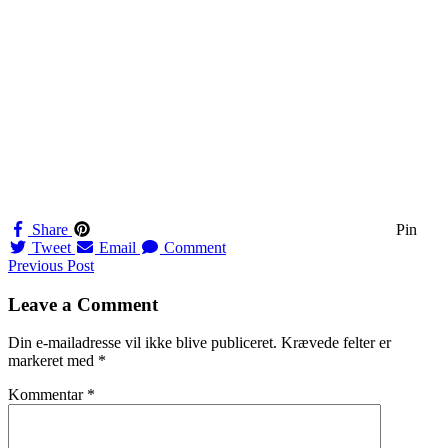
Share
Pin
Tweet
Email
Comment
Navigation
Previous Post
til
Leave a Comment
indlæg
Din e-mailadresse vil ikke blive publiceret.
Krævede felter er
markeret med
*
Kommentar
*