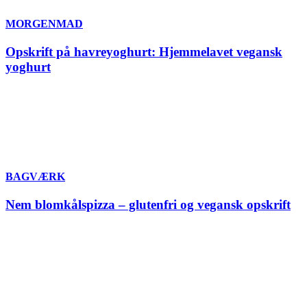
MORGENMAD
Opskrift på havreyoghurt: Hjemmelavet vegansk
yoghurt
BAGVÆRK
Nem blomkålspizza – glutenfri og vegansk opskrift