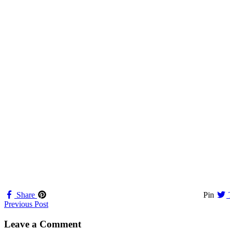
Share
Pin
Navigation
Previous Post
til
Leave a Comment