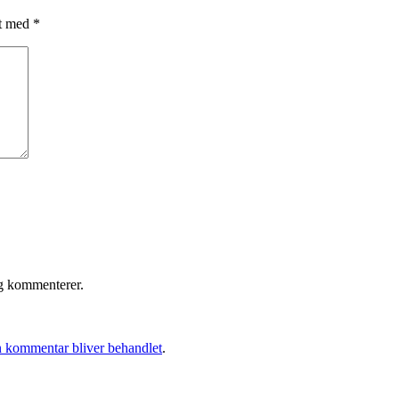
et med
*
eg kommenterer.
 kommentar bliver behandlet
.