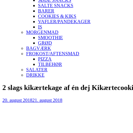
SØDE SNACKS
SALTE SNACKS
BARER
COOKIES & KIKS
VAFLER/PANDEKAGER
IS
MORGENMAD
SMOOTHIE
GRØD
BAGVÆRK
FROKOST/AFTENSMAD
PIZZA
TILBEHØR
SALATER
DRIKKE
Skip
2 slags kikærtekage af én dej Kikærtecooki
to
content
20. august 2018
21. august 2018