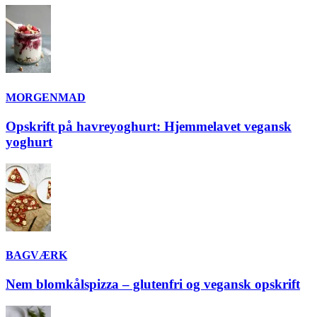
MORGENMAD
Opskrift på havreyoghurt: Hjemmelavet vegansk
yoghurt
BAGVÆRK
Nem blomkålspizza – glutenfri og vegansk opskrift