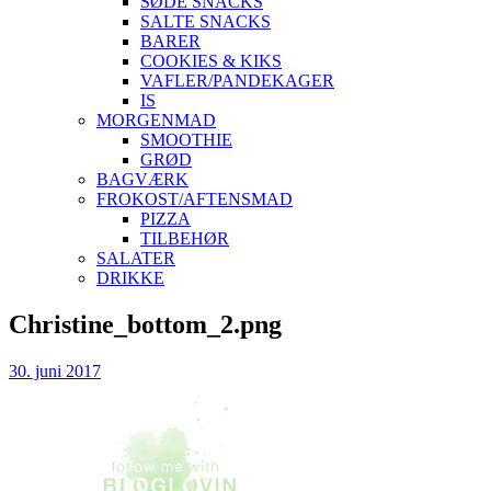
SØDE SNACKS
SALTE SNACKS
BARER
COOKIES & KIKS
VAFLER/PANDEKAGER
IS
MORGENMAD
SMOOTHIE
GRØD
BAGVÆRK
FROKOST/AFTENSMAD
PIZZA
TILBEHØR
SALATER
DRIKKE
Skip
Christine_bottom_2.png
to
content
30. juni 2017