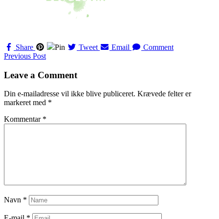
Share
Pin
Tweet
Email
Comment
Navigation
Previous Post
til
Leave a Comment
indlæg
Din e-mailadresse vil ikke blive publiceret.
Krævede felter er
markeret med
*
Kommentar
*
Navn
*
E-mail
*