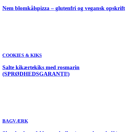
Nem blomkålspizza – glutenfri og vegansk opskrift
COOKIES & KIKS
Salte kikærtekiks med rosmarin
(SPRØDHEDSGARANTI!)
BAGVÆRK