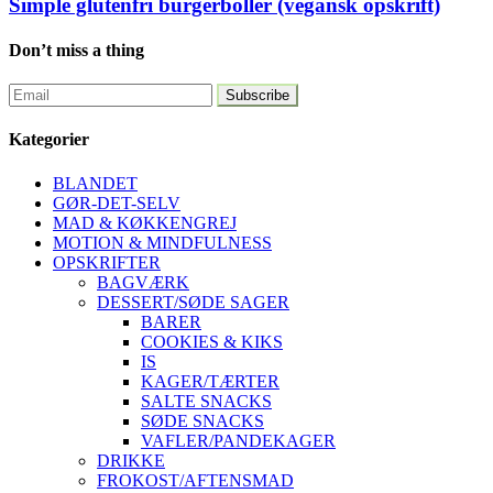
Simple glutenfri burgerboller (vegansk opskrift)
Don’t miss a thing
Kategorier
BLANDET
GØR-DET-SELV
MAD & KØKKENGREJ
MOTION & MINDFULNESS
OPSKRIFTER
BAGVÆRK
DESSERT/SØDE SAGER
BARER
COOKIES & KIKS
IS
KAGER/TÆRTER
SALTE SNACKS
SØDE SNACKS
VAFLER/PANDEKAGER
DRIKKE
FROKOST/AFTENSMAD