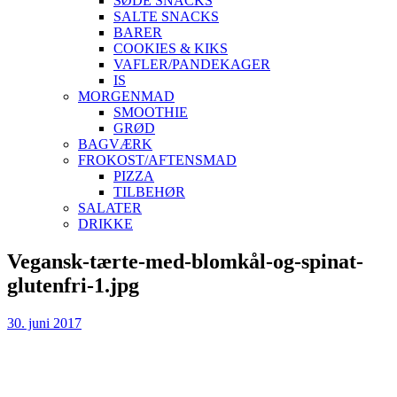
SØDE SNACKS
SALTE SNACKS
BARER
COOKIES & KIKS
VAFLER/PANDEKAGER
IS
MORGENMAD
SMOOTHIE
GRØD
BAGVÆRK
FROKOST/AFTENSMAD
PIZZA
TILBEHØR
SALATER
DRIKKE
Skip
Vegansk-tærte-med-blomkål-og-spinat-
to
glutenfri-1.jpg
content
30. juni 2017