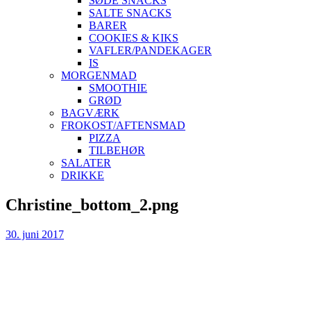
SØDE SNACKS
SALTE SNACKS
BARER
COOKIES & KIKS
VAFLER/PANDEKAGER
IS
MORGENMAD
SMOOTHIE
GRØD
BAGVÆRK
FROKOST/AFTENSMAD
PIZZA
TILBEHØR
SALATER
DRIKKE
Skip
Christine_bottom_2.png
to
content
30. juni 2017