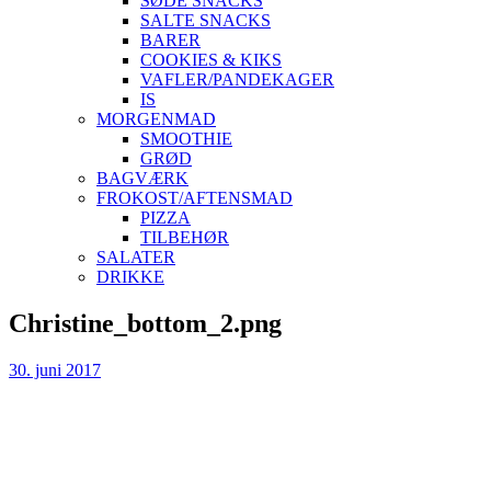
SØDE SNACKS
SALTE SNACKS
BARER
COOKIES & KIKS
VAFLER/PANDEKAGER
IS
MORGENMAD
SMOOTHIE
GRØD
BAGVÆRK
FROKOST/AFTENSMAD
PIZZA
TILBEHØR
SALATER
DRIKKE
Skip
Christine_bottom_2.png
to
content
30. juni 2017