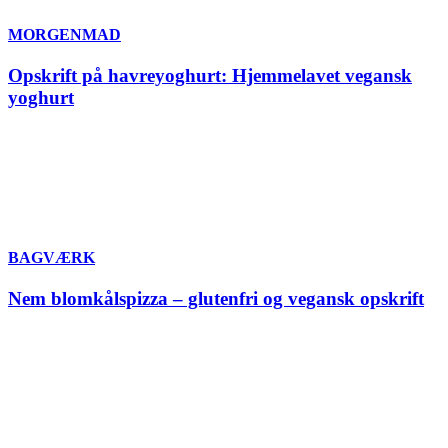
MORGENMAD
Opskrift på havreyoghurt: Hjemmelavet vegansk
yoghurt
BAGVÆRK
Nem blomkålspizza – glutenfri og vegansk opskrift