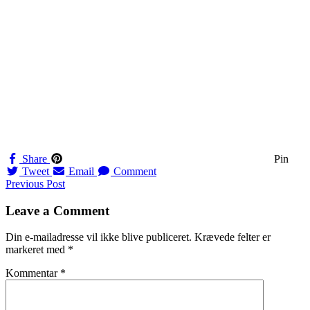
Share
Pin
Tweet
Email
Comment
Navigation
Previous Post
til
Leave a Comment
indlæg
Din e-mailadresse vil ikke blive publiceret.
Krævede felter er
markeret med
*
Kommentar
*