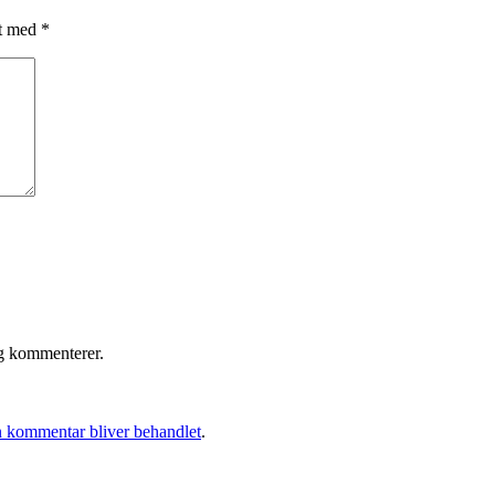
et med
*
eg kommenterer.
 kommentar bliver behandlet
.