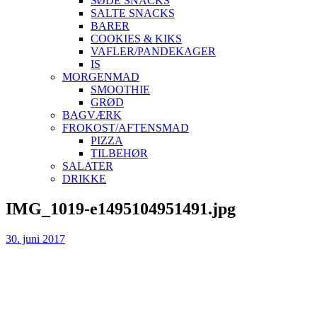
SØDE SNACKS
SALTE SNACKS
BARER
COOKIES & KIKS
VAFLER/PANDEKAGER
IS
MORGENMAD
SMOOTHIE
GRØD
BAGVÆRK
FROKOST/AFTENSMAD
PIZZA
TILBEHØR
SALATER
DRIKKE
Skip
IMG_1019-e1495104951491.jpg
to
content
30. juni 2017