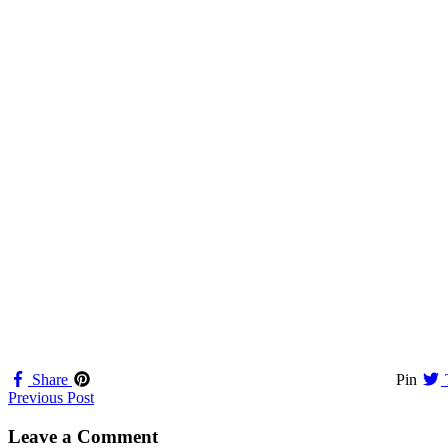
Share
Pin
Navigation
Previous Post
til
Leave a Comment