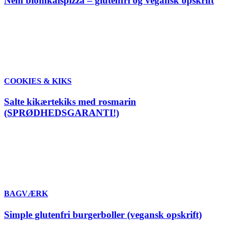
Nem blomkålspizza – glutenfri og vegansk opskrift
COOKIES & KIKS
Salte kikærtekiks med rosmarin
(SPRØDHEDSGARANTI!)
BAGVÆRK
Simple glutenfri burgerboller (vegansk opskrift)