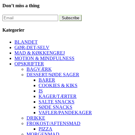
Don’t miss a thing
Kategorier
BLANDET
GØR-DET-SELV
MAD & KØKKENGREJ
MOTION & MINDFULNESS
OPSKRIFTER
BAGVÆRK
DESSERT/SØDE SAGER
BARER
COOKIES & KIKS
IS
KAGER/TÆRTER
SALTE SNACKS
SØDE SNACKS
VAFLER/PANDEKAGER
DRIKKE
FROKOST/AFTENSMAD
PIZZA
MORGENMAD