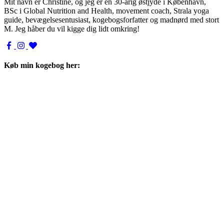
Mit navn er Christine, og jeg er en 30-årig østjyde i København,
BSc i Global Nutrition and Health, movement coach, Strala yoga
guide, bevægelsesentusiast, kogebogsforfatter og madnørd med stort
M. Jeg håber du vil kigge dig lidt omkring!
Køb min kogebog her: