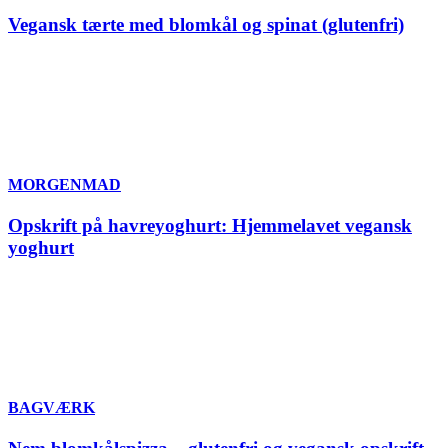
Vegansk tærte med blomkål og spinat (glutenfri)
MORGENMAD
Opskrift på havreyoghurt: Hjemmelavet vegansk
yoghurt
BAGVÆRK