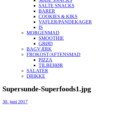
SØDE SNACKS
SALTE SNACKS
BARER
COOKIES & KIKS
VAFLER/PANDEKAGER
IS
MORGENMAD
SMOOTHIE
GRØD
BAGVÆRK
FROKOST/AFTENSMAD
PIZZA
TILBEHØR
SALATER
DRIKKE
Skip
Supersunde-Superfoods1.jpg
to
content
30. juni 2017