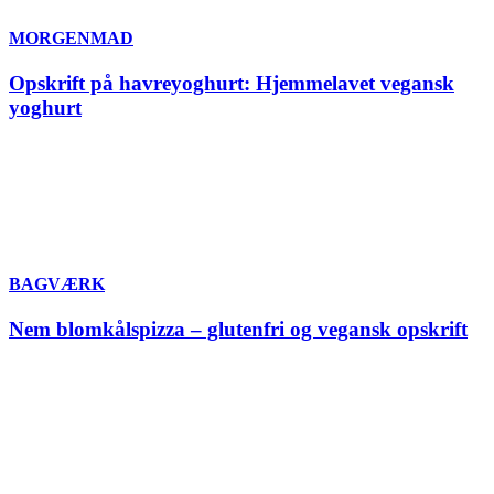
MORGENMAD
Opskrift på havreyoghurt: Hjemmelavet vegansk
yoghurt
BAGVÆRK
Nem blomkålspizza – glutenfri og vegansk opskrift