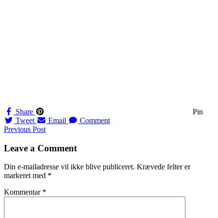
Share
Pin
Tweet
Email
Comment
Navigation
Previous Post
til
Leave a Comment
indlæg
Din e-mailadresse vil ikke blive publiceret.
Krævede felter er
markeret med
*
Kommentar
*