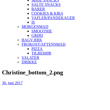
SØDE SNACKS
SALTE SNACKS
BARER
COOKIES & KIKS
VAFLER/PANDEKAGER
IS
MORGENMAD
SMOOTHIE
GRØD
BAGVÆRK
FROKOST/AFTENSMAD
PIZZA
TILBEHØR
SALATER
DRIKKE
Skip
Christine_bottom_2.png
to
content
30. juni 2017