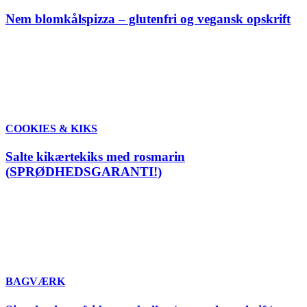
Nem blomkålspizza – glutenfri og vegansk opskrift
COOKIES & KIKS
Salte kikærtekiks med rosmarin
(SPRØDHEDSGARANTI!)
BAGVÆRK