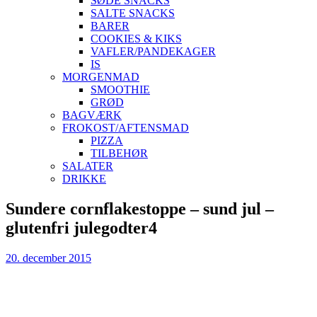
SØDE SNACKS
SALTE SNACKS
BARER
COOKIES & KIKS
VAFLER/PANDEKAGER
IS
MORGENMAD
SMOOTHIE
GRØD
BAGVÆRK
FROKOST/AFTENSMAD
PIZZA
TILBEHØR
SALATER
DRIKKE
Skip
Sundere cornflakestoppe – sund jul –
to
glutenfri julegodter4
content
20. december 2015