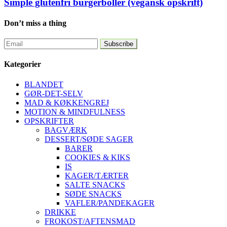
Simple glutenfri burgerboller (vegansk opskrift)
Don’t miss a thing
Kategorier
BLANDET
GØR-DET-SELV
MAD & KØKKENGREJ
MOTION & MINDFULNESS
OPSKRIFTER
BAGVÆRK
DESSERT/SØDE SAGER
BARER
COOKIES & KIKS
IS
KAGER/TÆRTER
SALTE SNACKS
SØDE SNACKS
VAFLER/PANDEKAGER
DRIKKE
FROKOST/AFTENSMAD