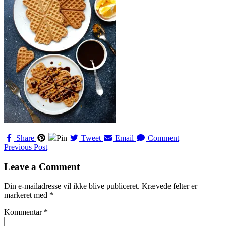
Share
Pin
Tweet
Email
Comment
Navigation
Previous Post
til
Leave a Comment
indlæg
Din e-mailadresse vil ikke blive publiceret.
Krævede felter er
markeret med
*
Kommentar
*