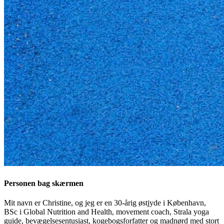
Personen bag skærmen
Mit navn er Christine, og jeg er en 30-årig østjyde i København,
BSc i Global Nutrition and Health, movement coach, Strala yoga
guide, bevægelsesentusiast, kogebogsforfatter og madnørd med stort