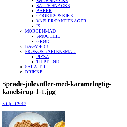
SØDE SNACKS
SALTE SNACKS
BARER
COOKIES & KIKS
VAFLER/PANDEKAGER
IS
MORGENMAD
SMOOTHIE
GRØD
BAGVÆRK
FROKOST/AFTENSMAD
PIZZA
TILBEHØR
SALATER
DRIKKE
Skip
Sprøde-julevafler-med-karamelagtig-
to
kanelsirup-1-1.jpg
content
30. juni 2017