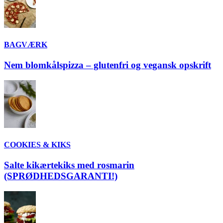
BAGVÆRK
Nem blomkålspizza – glutenfri og vegansk opskrift
COOKIES & KIKS
Salte kikærtekiks med rosmarin
(SPRØDHEDSGARANTI!)