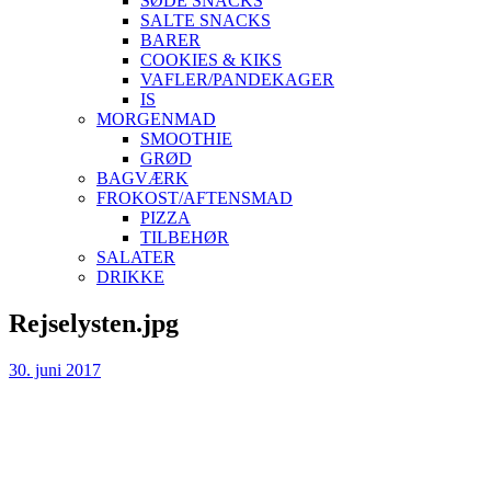
SØDE SNACKS
SALTE SNACKS
BARER
COOKIES & KIKS
VAFLER/PANDEKAGER
IS
MORGENMAD
SMOOTHIE
GRØD
BAGVÆRK
FROKOST/AFTENSMAD
PIZZA
TILBEHØR
SALATER
DRIKKE
Skip
Rejselysten.jpg
to
content
30. juni 2017