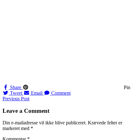
Share
Pin
Tweet
Email
Comment
Navigation
Previous Post
til
Leave a Comment
indlæg
Din e-mailadresse vil ikke blive publiceret.
Krævede felter er
markeret med
*
Kommentar
*