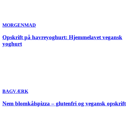
MORGENMAD
Opskrift på havreyoghurt: Hjemmelavet vegansk
yoghurt
BAGVÆRK
Nem blomkålspizza – glutenfri og vegansk opskrift