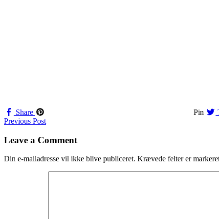
Share
Pin
Navigation
Previous Post
til
Leave a Comment
indlæg
Din e-mailadresse vil ikke blive publiceret.
Krævede felter er marker