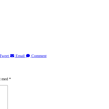
Tweet
Email
Comment
et med
*