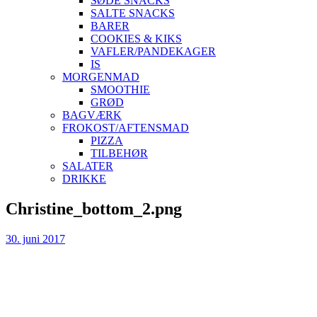
SØDE SNACKS
SALTE SNACKS
BARER
COOKIES & KIKS
VAFLER/PANDEKAGER
IS
MORGENMAD
SMOOTHIE
GRØD
BAGVÆRK
FROKOST/AFTENSMAD
PIZZA
TILBEHØR
SALATER
DRIKKE
Skip
Christine_bottom_2.png
to
content
30. juni 2017