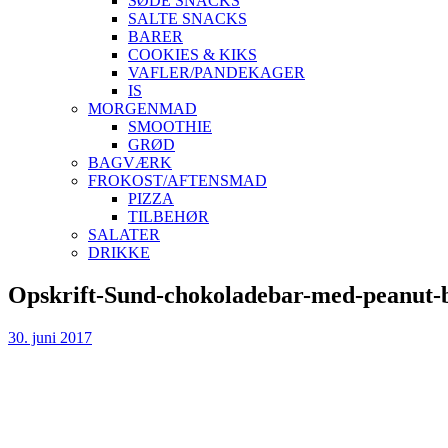
SØDE SNACKS
SALTE SNACKS
BARER
COOKIES & KIKS
VAFLER/PANDEKAGER
IS
MORGENMAD
SMOOTHIE
GRØD
BAGVÆRK
FROKOST/AFTENSMAD
PIZZA
TILBEHØR
SALATER
DRIKKE
Skip
Opskrift-Sund-chokoladebar-med-peanut-b
to
content
30. juni 2017