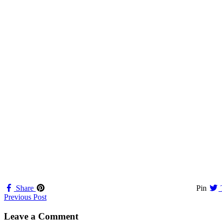
Share
Pin
Navigation
Previous Post
til
Leave a Comment