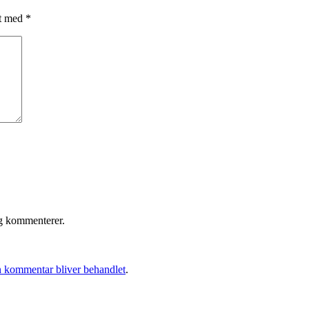
et med
*
eg kommenterer.
 kommentar bliver behandlet
.