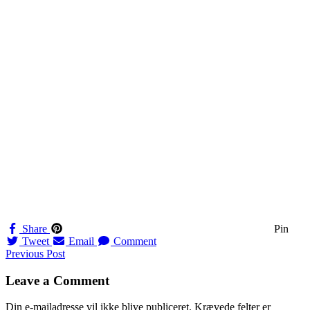
Share
Pin
Tweet
Email
Comment
Navigation
Previous Post
til
Leave a Comment
indlæg
Din e-mailadresse vil ikke blive publiceret.
Krævede felter er