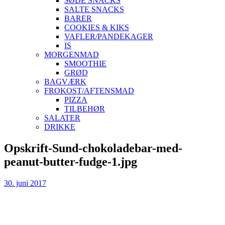
SØDE SNACKS
SALTE SNACKS
BARER
COOKIES & KIKS
VAFLER/PANDEKAGER
IS
MORGENMAD
SMOOTHIE
GRØD
BAGVÆRK
FROKOST/AFTENSMAD
PIZZA
TILBEHØR
SALATER
DRIKKE
Skip
Opskrift-Sund-chokoladebar-med-
to
peanut-butter-fudge-1.jpg
content
30. juni 2017