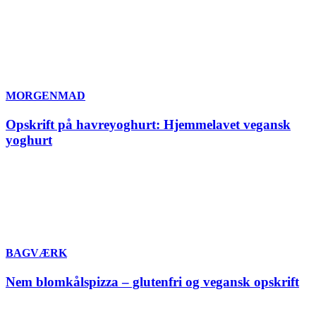
MORGENMAD
Opskrift på havreyoghurt: Hjemmelavet vegansk
yoghurt
BAGVÆRK
Nem blomkålspizza – glutenfri og vegansk opskrift