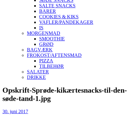
SØDE SNACKS
SALTE SNACKS
BARER
COOKIES & KIKS
VAFLER/PANDEKAGER
IS
MORGENMAD
SMOOTHIE
GRØD
BAGVÆRK
FROKOST/AFTENSMAD
PIZZA
TILBEHØR
SALATER
DRIKKE
Skip
Opskrift-Sprøde-kikærtesnacks-til-den-
to
søde-tand-1.jpg
content
30. juni 2017