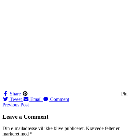
Share
Pin
Tweet
Email
Comment
Navigation
Previous Post
til
Leave a Comment
indlæg
Din e-mailadresse vil ikke blive publiceret.
Krævede felter er
markeret med
*