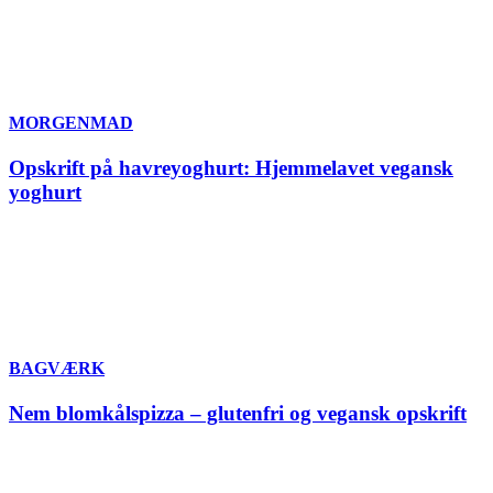
MORGENMAD
Opskrift på havreyoghurt: Hjemmelavet vegansk
yoghurt
BAGVÆRK
Nem blomkålspizza – glutenfri og vegansk opskrift