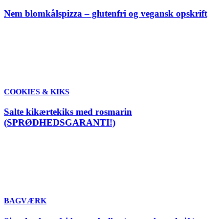
Nem blomkålspizza – glutenfri og vegansk opskrift
COOKIES & KIKS
Salte kikærtekiks med rosmarin
(SPRØDHEDSGARANTI!)
BAGVÆRK