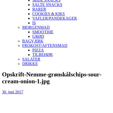
SØDE SNACKS
SALTE SNACKS
BARER
COOKIES & KIKS
VAFLER/PANDEKAGER
IS
MORGENMAD
SMOOTHIE
GRØD
BAGVÆRK
FROKOST/AFTENSMAD
PIZZA
TILBEHØR
SALATER
DRIKKE
Skip
Opskrift-Nemme-grønskålschips-sour-
to
cream-onion-1.jpg
content
30. juni 2017