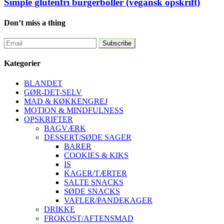
Simple glutenfri burgerboller (vegansk opskrift)
Don’t miss a thing
Kategorier
BLANDET
GØR-DET-SELV
MAD & KØKKENGREJ
MOTION & MINDFULNESS
OPSKRIFTER
BAGVÆRK
DESSERT/SØDE SAGER
BARER
COOKIES & KIKS
IS
KAGER/TÆRTER
SALTE SNACKS
SØDE SNACKS
VAFLER/PANDEKAGER
DRIKKE
FROKOST/AFTENSMAD