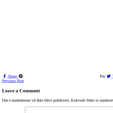
Share
Pin
Navigation
Previous Post
til
Leave a Comment
indlæg
Din e-mailadresse vil ikke blive publiceret.
Krævede felter er marker