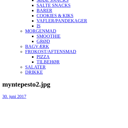
SØDE SNACKS
SALTE SNACKS
BARER
COOKIES & KIKS
VAFLER/PANDEKAGER
IS
MORGENMAD
SMOOTHIE
GRØD
BAGVÆRK
FROKOST/AFTENSMAD
PIZZA
TILBEHØR
SALATER
DRIKKE
Skip
myntepesto2.jpg
to
content
30. juni 2017