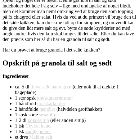
sprødt og noget der er blødt. Denne granola til salt og sødt
indeholder det hele i sig selv – lige med undtagelse af noget blødt,
men det kommer man nemt omkring ved at bruge den som topping
på fx chiagrød eller salat. Hvis du ved at du primært vil bruge den til
det søde køkken, kan du skrue lidt op for siruppen, og omvendt kan
du give den lidt mere salt og evt. bytte de søde krydderier ud med
nogle andre, hvis den kun skal bruges til det salte. Eller du kan lave
den præcis som her så du har en granola til salt og sødt.
Har du prøvet at bruge granola i det salte køkken?
Opskrift på granola til salt og sødt
Ingredienser
ca. 5 dl
finvalsede havregryn
(eller nok til at dække 1
bageplade)
1 stor spsk
græskarkernesmør
1 håndfuld
græskarkerner
2 håndfulde
mandler
(halvdelen grofthakket)
1 spsk sorte
sesamfrø
1-2 dl
kokossirup
(eller anden sirup)
1 tsk
Ceylon kanel
1 tsk
vaniljepulver
et drys
Maldon salt