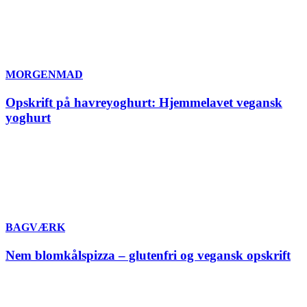
MORGENMAD
Opskrift på havreyoghurt: Hjemmelavet vegansk
yoghurt
BAGVÆRK
Nem blomkålspizza – glutenfri og vegansk opskrift