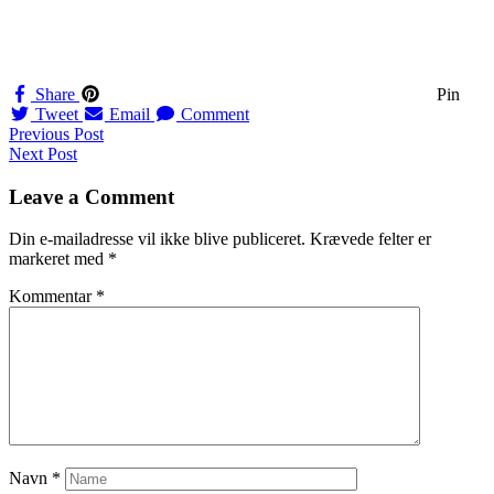
Share
Pin
Tweet
Email
Comment
Navigation
Previous Post
Next Post
til
indlæg
Leave a Comment
Din e-mailadresse vil ikke blive publiceret.
Krævede felter er
markeret med
*
Kommentar
*
Navn
*