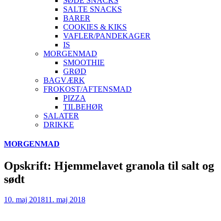
SØDE SNACKS
SALTE SNACKS
BARER
COOKIES & KIKS
VAFLER/PANDEKAGER
IS
MORGENMAD
SMOOTHIE
GRØD
BAGVÆRK
FROKOST/AFTENSMAD
PIZZA
TILBEHØR
SALATER
DRIKKE
Skip
MORGENMAD
to
content
Opskrift: Hjemmelavet granola til salt og
sødt
10. maj 2018
11. maj 2018