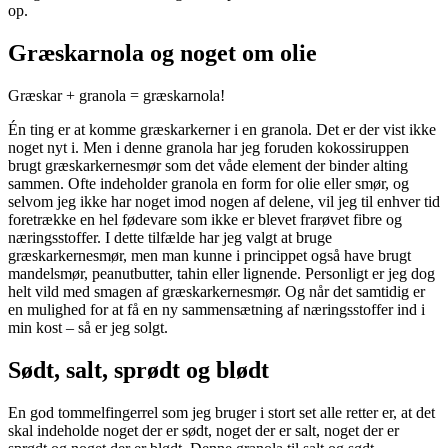
op.
Græskarnola og noget om olie
Græskar + granola = græskarnola!
Én ting er at komme græskarkerner i en granola. Det er der vist ikke
noget nyt i. Men i denne granola har jeg foruden kokossiruppen
brugt græskarkernesmør som det våde element der binder alting
sammen. Ofte indeholder granola en form for olie eller smør, og
selvom jeg ikke har noget imod nogen af delene, vil jeg til enhver tid
foretrække en hel fødevare som ikke er blevet frarøvet fibre og
næringsstoffer. I dette tilfælde har jeg valgt at bruge
græskarkernesmør, men man kunne i princippet også have brugt
mandelsmør, peanutbutter, tahin eller lignende. Personligt er jeg dog
helt vild med smagen af græskarkernesmør. Og når det samtidig er
en mulighed for at få en ny sammensætning af næringsstoffer ind i
min kost – så er jeg solgt.
Sødt, salt, sprødt og blødt
En god tommelfingerrel som jeg bruger i stort set alle retter er, at det
skal indeholde noget der er sødt, noget der er salt, noget der er