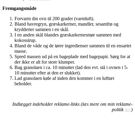
Fremgangsmåde
Forvarm din ovn til 200 grader (varmluft).
Bland havregryn, græskarkerner, mandler, sesamfrø og
krydderier sammen i en skål.
I en anden skål blandes græskarkernesmør sammen med
kokossirup.
Bland de våde og de tørre ingredienser sammen til en ensartet
masse.
Spred massen ud på en bageplade med bagepapir. Sørg for at
der ikke er alt for store klumper.
Bag granolaen i ca. 10 minutter (lad den evt. stå i ovnen i 5-
10 minutter efter at den er slukket).
Lad granolaen køle af inden den kommer i en lufttæt
beholder.
Indlægget indeholder reklame-links (læs mere om min reklame-
politik
her
)