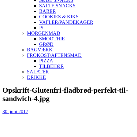
SØDE SNACKS
SALTE SNACKS
BARER
COOKIES & KIKS
VAFLER/PANDEKAGER
IS
MORGENMAD
SMOOTHIE
GRØD
BAGVÆRK
FROKOST/AFTENSMAD
PIZZA
TILBEHØR
SALATER
DRIKKE
Skip
Opskrift-Glutenfri-fladbrød-perfekt-til-
to
sandwich-4.jpg
content
30. juni 2017