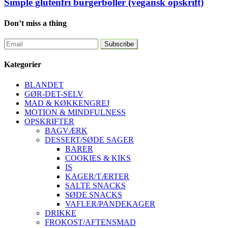
Simple glutenfri burgerboller (vegansk opskrift)
Don’t miss a thing
Kategorier
BLANDET
GØR-DET-SELV
MAD & KØKKENGREJ
MOTION & MINDFULNESS
OPSKRIFTER
BAGVÆRK
DESSERT/SØDE SAGER
BARER
COOKIES & KIKS
IS
KAGER/TÆRTER
SALTE SNACKS
SØDE SNACKS
VAFLER/PANDEKAGER
DRIKKE
FROKOST/AFTENSMAD