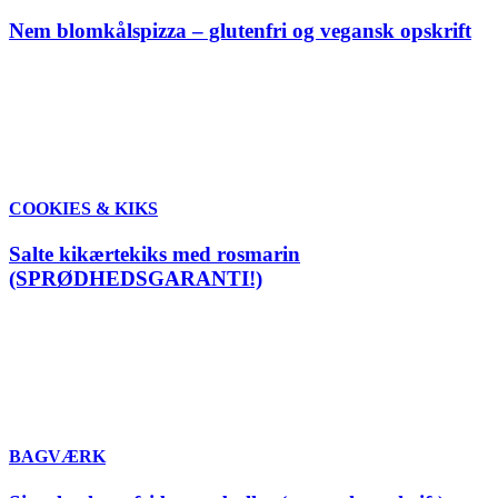
Nem blomkålspizza – glutenfri og vegansk opskrift
COOKIES & KIKS
Salte kikærtekiks med rosmarin
(SPRØDHEDSGARANTI!)
BAGVÆRK