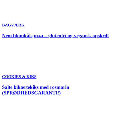
BAGVÆRK
Nem blomkålspizza – glutenfri og vegansk opskrift
COOKIES & KIKS
Salte kikærtekiks med rosmarin
(SPRØDHEDSGARANTI!)