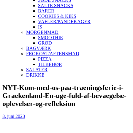
SØDE SNACKS
SALTE SNACKS
BARER
COOKIES & KIKS
VAFLER/PANDEKAGER
IS
MORGENMAD
SMOOTHIE
GRØD
BAGVÆRK
FROKOST/AFTENSMAD
PIZZA
TILBEHØR
SALATER
DRIKKE
Skip
NYT-Kom-med-os-paa-traeningsferie-i-
to
Graekenland-En-uge-fuld-af-bevaegelse-
content
oplevelser-og-refleksion
8. juni 2023