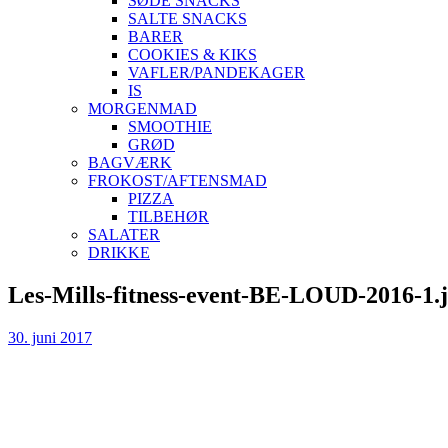
SØDE SNACKS
SALTE SNACKS
BARER
COOKIES & KIKS
VAFLER/PANDEKAGER
IS
MORGENMAD
SMOOTHIE
GRØD
BAGVÆRK
FROKOST/AFTENSMAD
PIZZA
TILBEHØR
SALATER
DRIKKE
Skip
Les-Mills-fitness-event-BE-LOUD-2016-1.
to
content
30. juni 2017