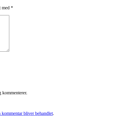
et med
*
eg kommenterer.
 kommentar bliver behandlet
.