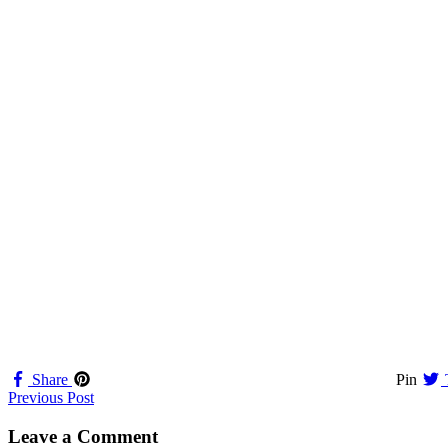
Share
Pin
Navigation
Previous Post
til
Leave a Comment