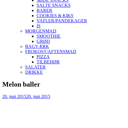
SØDE SNACKS
SALTE SNACKS
BARER
COOKIES & KIKS
VAFLER/PANDEKAGER
IS
MORGENMAD
SMOOTHIE
GRØD
BAGVÆRK
FROKOST/AFTENSMAD
PIZZA
TILBEHØR
SALATER
DRIKKE
Skip
Melon baller
to
content
20. juni 2015
20. juni 2015