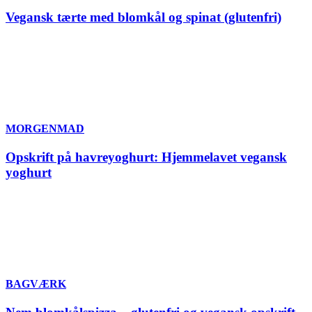
Vegansk tærte med blomkål og spinat (glutenfri)
MORGENMAD
Opskrift på havreyoghurt: Hjemmelavet vegansk
yoghurt
BAGVÆRK