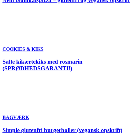
Nem blomkålspizza – glutenfri og vegansk opskrift
COOKIES & KIKS
Salte kikærtekiks med rosmarin
(SPRØDHEDSGARANTI!)
BAGVÆRK
Simple glutenfri burgerboller (vegansk opskrift)