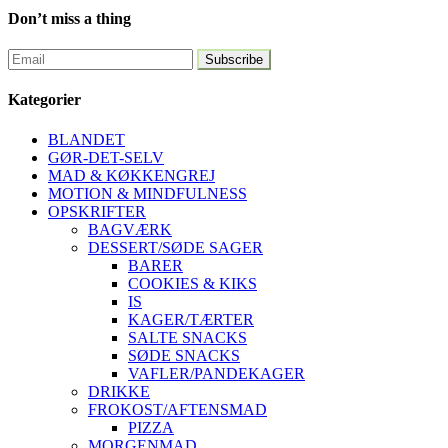
Don’t miss a thing
Kategorier
BLANDET
GØR-DET-SELV
MAD & KØKKENGREJ
MOTION & MINDFULNESS
OPSKRIFTER
BAGVÆRK
DESSERT/SØDE SAGER
BARER
COOKIES & KIKS
IS
KAGER/TÆRTER
SALTE SNACKS
SØDE SNACKS
VAFLER/PANDEKAGER
DRIKKE
FROKOST/AFTENSMAD
PIZZA
MORGENMAD