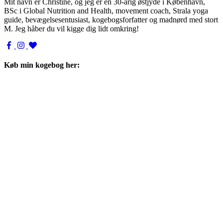
Mit navn er Christine, og jeg er en 30-årig østjyde i København,
BSc i Global Nutrition and Health, movement coach, Strala yoga
guide, bevægelsesentusiast, kogebogsforfatter og madnørd med stort
M. Jeg håber du vil kigge dig lidt omkring!
Køb min kogebog her: