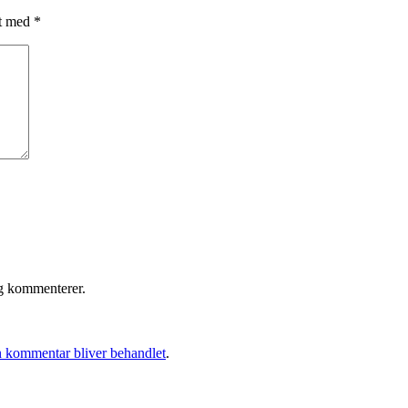
et med
*
eg kommenterer.
 kommentar bliver behandlet
.