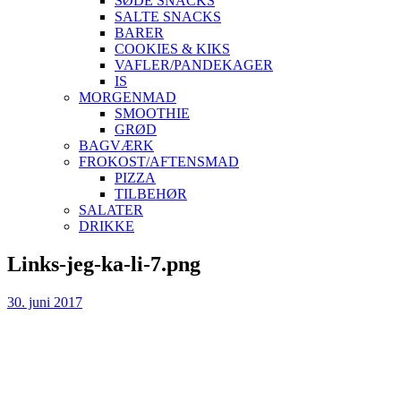
SØDE SNACKS
SALTE SNACKS
BARER
COOKIES & KIKS
VAFLER/PANDEKAGER
IS
MORGENMAD
SMOOTHIE
GRØD
BAGVÆRK
FROKOST/AFTENSMAD
PIZZA
TILBEHØR
SALATER
DRIKKE
Skip
Links-jeg-ka-li-7.png
to
content
30. juni 2017