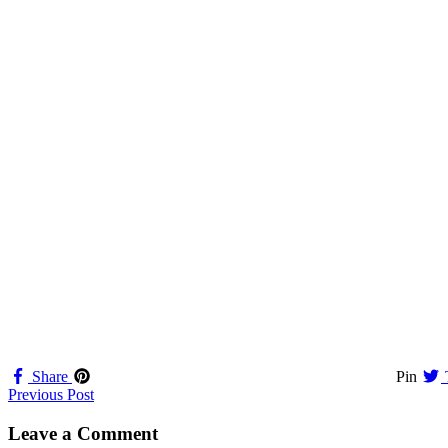
Share
Pin
Navigation
Previous Post
til
Leave a Comment