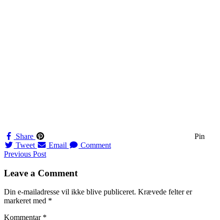
Share
Pin
Tweet
Email
Comment
Navigation
Previous Post
til
Leave a Comment
indlæg
Din e-mailadresse vil ikke blive publiceret.
Krævede felter er
markeret med
*
Kommentar
*