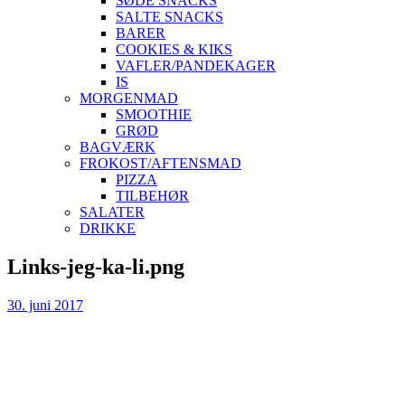
SØDE SNACKS
SALTE SNACKS
BARER
COOKIES & KIKS
VAFLER/PANDEKAGER
IS
MORGENMAD
SMOOTHIE
GRØD
BAGVÆRK
FROKOST/AFTENSMAD
PIZZA
TILBEHØR
SALATER
DRIKKE
Skip
Links-jeg-ka-li.png
to
content
30. juni 2017