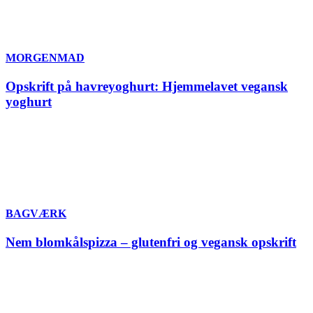
MORGENMAD
Opskrift på havreyoghurt: Hjemmelavet vegansk
yoghurt
BAGVÆRK
Nem blomkålspizza – glutenfri og vegansk opskrift