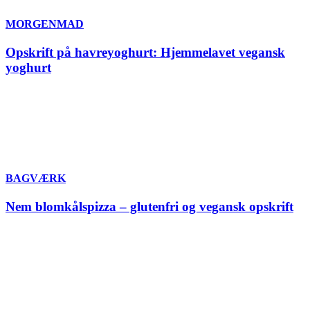
MORGENMAD
Opskrift på havreyoghurt: Hjemmelavet vegansk
yoghurt
BAGVÆRK
Nem blomkålspizza – glutenfri og vegansk opskrift