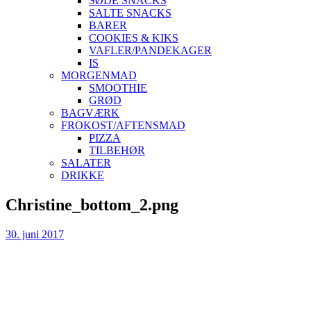
SØDE SNACKS
SALTE SNACKS
BARER
COOKIES & KIKS
VAFLER/PANDEKAGER
IS
MORGENMAD
SMOOTHIE
GRØD
BAGVÆRK
FROKOST/AFTENSMAD
PIZZA
TILBEHØR
SALATER
DRIKKE
Skip
Christine_bottom_2.png
to
content
30. juni 2017