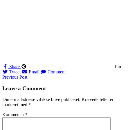
Share
Pin
Tweet
Email
Comment
Navigation
Previous Post
til
Leave a Comment
indlæg
Din e-mailadresse vil ikke blive publiceret.
Krævede felter er
markeret med
*
Kommentar
*