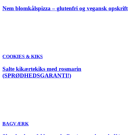
Nem blomkålspizza – glutenfri og vegansk opskrift
COOKIES & KIKS
Salte kikærtekiks med rosmarin
(SPRØDHEDSGARANTI!)
BAGVÆRK