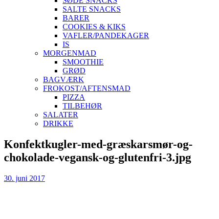
SØDE SNACKS
SALTE SNACKS
BARER
COOKIES & KIKS
VAFLER/PANDEKAGER
IS
MORGENMAD
SMOOTHIE
GRØD
BAGVÆRK
FROKOST/AFTENSMAD
PIZZA
TILBEHØR
SALATER
DRIKKE
Skip
Konfektkugler-med-græskarsmør-og-
to
chokolade-vegansk-og-glutenfri-3.jpg
content
30. juni 2017