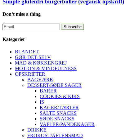
Simple glutenfri burgerboller (vegansk opskrift)
Don’t miss a thing
Kategorier
BLANDET
GØR-DET-SELV
MAD & KØKKENGREJ
MOTION & MINDFULNESS
OPSKRIFTER
BAGVÆRK
DESSERT/SØDE SAGER
BARER
COOKIES & KIKS
IS
KAGER/TÆRTER
SALTE SNACKS
SØDE SNACKS
VAFLER/PANDEKAGER
DRIKKE
FROKOST/AFTENSMAD