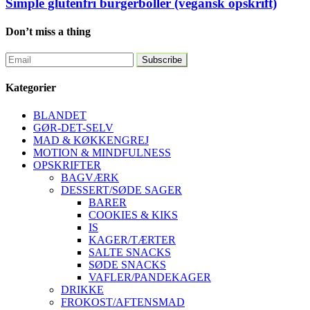
Simple glutenfri burgerboller (vegansk opskrift)
Don’t miss a thing
Kategorier
BLANDET
GØR-DET-SELV
MAD & KØKKENGREJ
MOTION & MINDFULNESS
OPSKRIFTER
BAGVÆRK
DESSERT/SØDE SAGER
BARER
COOKIES & KIKS
IS
KAGER/TÆRTER
SALTE SNACKS
SØDE SNACKS
VAFLER/PANDEKAGER
DRIKKE
FROKOST/AFTENSMAD