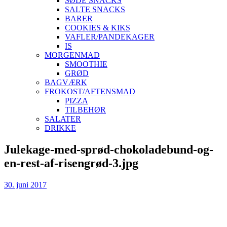
SØDE SNACKS
SALTE SNACKS
BARER
COOKIES & KIKS
VAFLER/PANDEKAGER
IS
MORGENMAD
SMOOTHIE
GRØD
BAGVÆRK
FROKOST/AFTENSMAD
PIZZA
TILBEHØR
SALATER
DRIKKE
Skip
Julekage-med-sprød-chokoladebund-og-
to
en-rest-af-risengrød-3.jpg
content
30. juni 2017