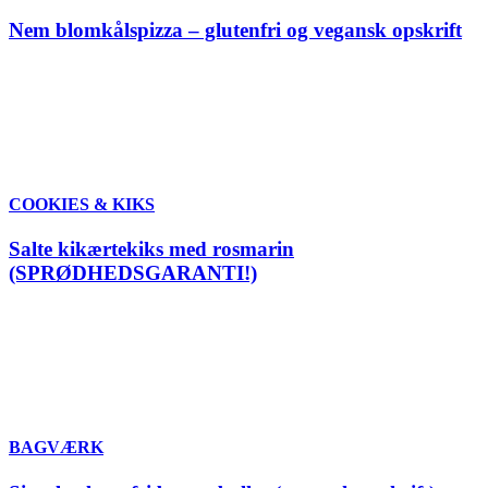
Nem blomkålspizza – glutenfri og vegansk opskrift
COOKIES & KIKS
Salte kikærtekiks med rosmarin
(SPRØDHEDSGARANTI!)
BAGVÆRK