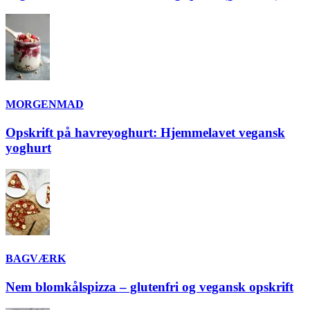
MORGENMAD
Opskrift på havreyoghurt: Hjemmelavet vegansk
yoghurt
BAGVÆRK
Nem blomkålspizza – glutenfri og vegansk opskrift