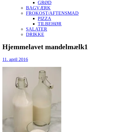
GRØD
BAGVÆRK
FROKOST/AFTENSMAD
PIZZA
TILBEHØR
SALATER
DRIKKE
Skip
Hjemmelavet mandelmælk1
to
content
11. april 2016