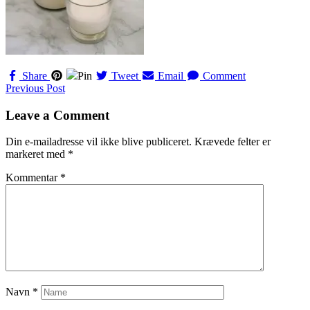
Share
Pin
Tweet
Email
Comment
Navigation
Previous Post
til
Leave a Comment
indlæg
Din e-mailadresse vil ikke blive publiceret.
Krævede felter er
markeret med
*
Kommentar
*
Navn
*