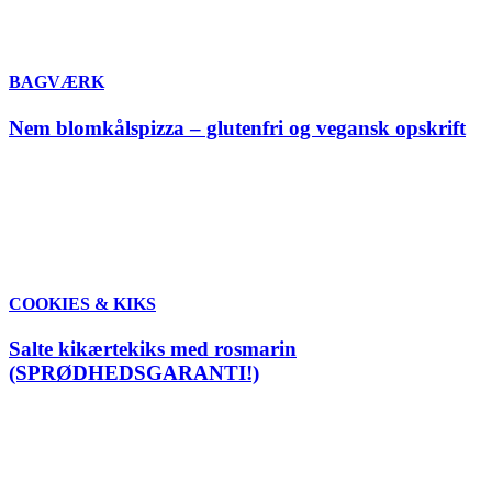
BAGVÆRK
Nem blomkålspizza – glutenfri og vegansk opskrift
COOKIES & KIKS
Salte kikærtekiks med rosmarin
(SPRØDHEDSGARANTI!)