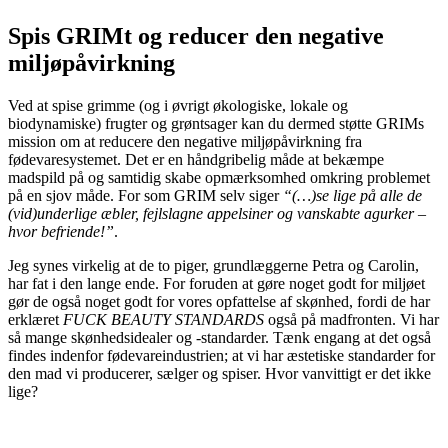
Spis GRIMt og reducer den negative
miljøpåvirkning
Ved at spise grimme (og i øvrigt økologiske, lokale og
biodynamiske) frugter og grøntsager kan du dermed støtte GRIMs
mission om at reducere den negative miljøpåvirkning fra
fødevaresystemet. Det er en håndgribelig måde at bekæmpe
madspild på og samtidig skabe opmærksomhed omkring problemet
på en sjov måde. For som GRIM selv siger
“(…)se lige på alle de
(vid)underlige æbler, fejlslagne appelsiner og vanskabte agurker –
hvor befriende!”
.
Jeg synes virkelig at de to piger, grundlæggerne Petra og Carolin,
har fat i den lange ende. For foruden at gøre noget godt for miljøet
gør de også noget godt for vores opfattelse af skønhed, fordi de har
erklæret
FUCK BEAUTY STANDARDS
også på madfronten. Vi har
så mange skønhedsidealer og -standarder. Tænk engang at det også
findes indenfor fødevareindustrien; at vi har æstetiske standarder for
den mad vi producerer, sælger og spiser. Hvor vanvittigt er det ikke
lige?