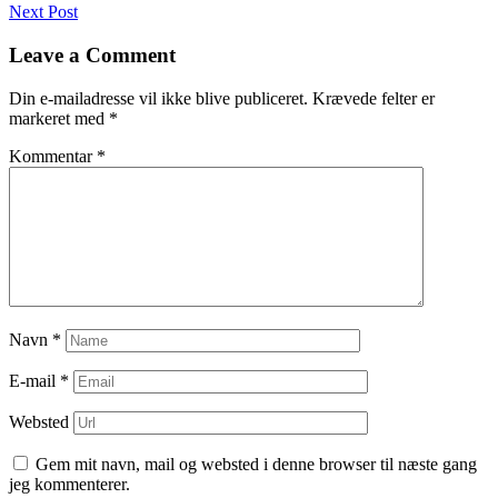
Next Post
til
indlæg
Leave a Comment
Din e-mailadresse vil ikke blive publiceret.
Krævede felter er
markeret med
*
Kommentar
*
Navn
*
E-mail
*
Websted
Gem mit navn, mail og websted i denne browser til næste gang
jeg kommenterer.