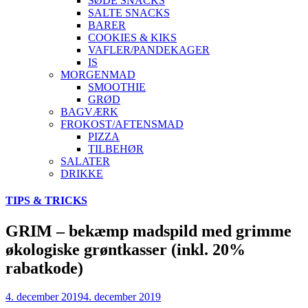
SØDE SNACKS
SALTE SNACKS
BARER
COOKIES & KIKS
VAFLER/PANDEKAGER
IS
MORGENMAD
SMOOTHIE
GRØD
BAGVÆRK
FROKOST/AFTENSMAD
PIZZA
TILBEHØR
SALATER
DRIKKE
Skip
TIPS & TRICKS
to
content
GRIM – bekæmp madspild med grimme
økologiske grøntkasser (inkl. 20%
rabatkode)
4. december 2019
4. december 2019