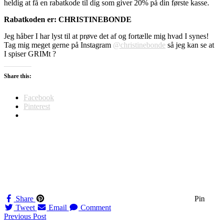
heldig at få en rabatkode til dig som giver 20% på din første kasse.
Rabatkoden er: CHRISTINEBONDE
Jeg håber I har lyst til at prøve det af og fortælle mig hvad I synes!
Tag mig meget gerne på Instagram
@christinebonde
så jeg kan se at
I spiser GRIMt ?
Share this:
Facebook
Pinterest
Share
Pin
Tweet
Email
Comment
Navigation
Previous Post