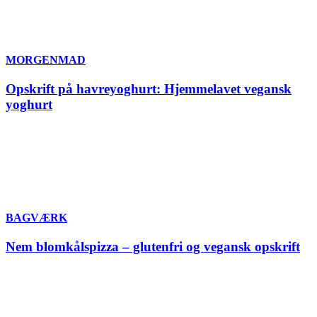
MORGENMAD
Opskrift på havreyoghurt: Hjemmelavet vegansk
yoghurt
BAGVÆRK
Nem blomkålspizza – glutenfri og vegansk opskrift