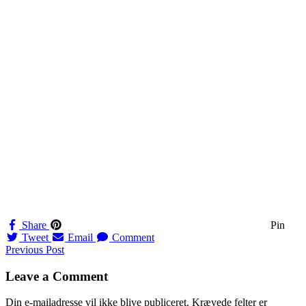
Share
Pin
Tweet
Email
Comment
Navigation
Previous Post
til
Leave a Comment
indlæg
Din e-mailadresse vil ikke blive publiceret.
Krævede felter er