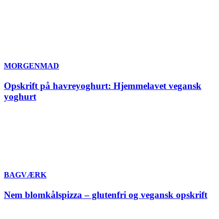
MORGENMAD
Opskrift på havreyoghurt: Hjemmelavet vegansk
yoghurt
BAGVÆRK
Nem blomkålspizza – glutenfri og vegansk opskrift