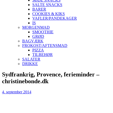
SØDE SNACKS
SALTE SNACKS
BARER
COOKIES & KIKS
VAFLER/PANDEKAGER
IS
MORGENMAD
SMOOTHIE
GRØD
BAGVÆRK
FROKOST/AFTENSMAD
PIZZA
TILBEHØR
SALATER
DRIKKE
Skip
Sydfrankrig, Provence, ferieminder –
to
christinebonde.dk
content
4. september 2014