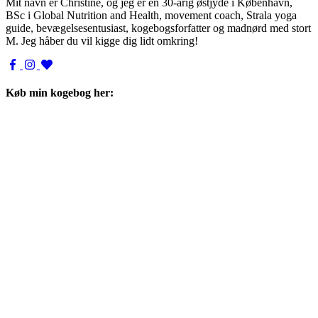
Mit navn er Christine, og jeg er en 30-årig østjyde i København,
BSc i Global Nutrition and Health, movement coach, Strala yoga
guide, bevægelsesentusiast, kogebogsforfatter og madnørd med stort
M. Jeg håber du vil kigge dig lidt omkring!
Køb min kogebog her: