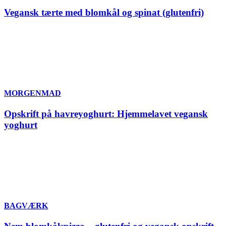
Vegansk tærte med blomkål og spinat (glutenfri)
MORGENMAD
Opskrift på havreyoghurt: Hjemmelavet vegansk
yoghurt
BAGVÆRK