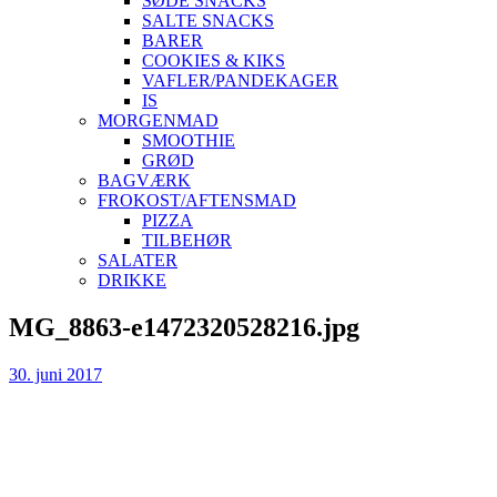
SØDE SNACKS
SALTE SNACKS
BARER
COOKIES & KIKS
VAFLER/PANDEKAGER
IS
MORGENMAD
SMOOTHIE
GRØD
BAGVÆRK
FROKOST/AFTENSMAD
PIZZA
TILBEHØR
SALATER
DRIKKE
Skip
MG_8863-e1472320528216.jpg
to
content
30. juni 2017