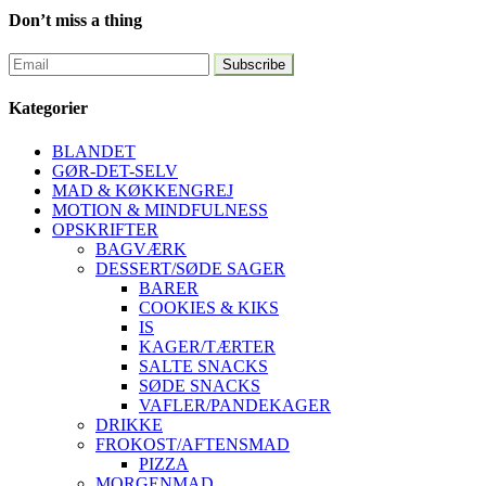
Don’t miss a thing
Kategorier
BLANDET
GØR-DET-SELV
MAD & KØKKENGREJ
MOTION & MINDFULNESS
OPSKRIFTER
BAGVÆRK
DESSERT/SØDE SAGER
BARER
COOKIES & KIKS
IS
KAGER/TÆRTER
SALTE SNACKS
SØDE SNACKS
VAFLER/PANDEKAGER
DRIKKE
FROKOST/AFTENSMAD
PIZZA
MORGENMAD