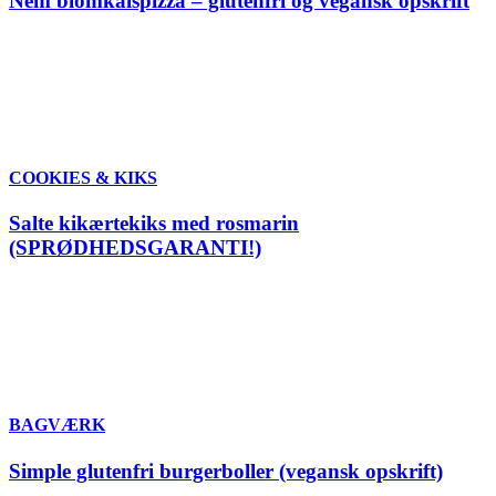
Nem blomkålspizza – glutenfri og vegansk opskrift
COOKIES & KIKS
Salte kikærtekiks med rosmarin
(SPRØDHEDSGARANTI!)
BAGVÆRK
Simple glutenfri burgerboller (vegansk opskrift)