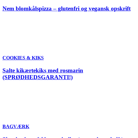
Nem blomkålspizza – glutenfri og vegansk opskrift
COOKIES & KIKS
Salte kikærtekiks med rosmarin
(SPRØDHEDSGARANTI!)
BAGVÆRK