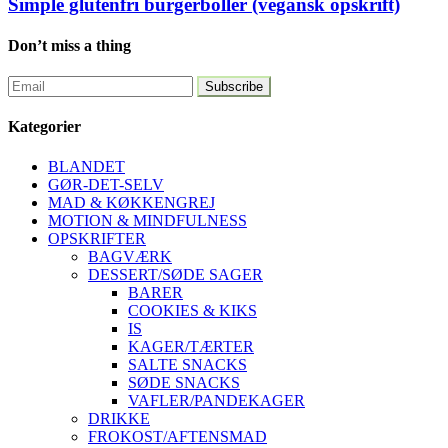
Simple glutenfri burgerboller (vegansk opskrift)
Don’t miss a thing
Kategorier
BLANDET
GØR-DET-SELV
MAD & KØKKENGREJ
MOTION & MINDFULNESS
OPSKRIFTER
BAGVÆRK
DESSERT/SØDE SAGER
BARER
COOKIES & KIKS
IS
KAGER/TÆRTER
SALTE SNACKS
SØDE SNACKS
VAFLER/PANDEKAGER
DRIKKE
FROKOST/AFTENSMAD