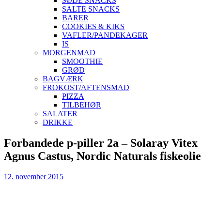
SØDE SNACKS
SALTE SNACKS
BARER
COOKIES & KIKS
VAFLER/PANDEKAGER
IS
MORGENMAD
SMOOTHIE
GRØD
BAGVÆRK
FROKOST/AFTENSMAD
PIZZA
TILBEHØR
SALATER
DRIKKE
Skip
Forbandede p-piller 2a – Solaray Vitex
to
Agnus Castus, Nordic Naturals fiskeolie
content
12. november 2015