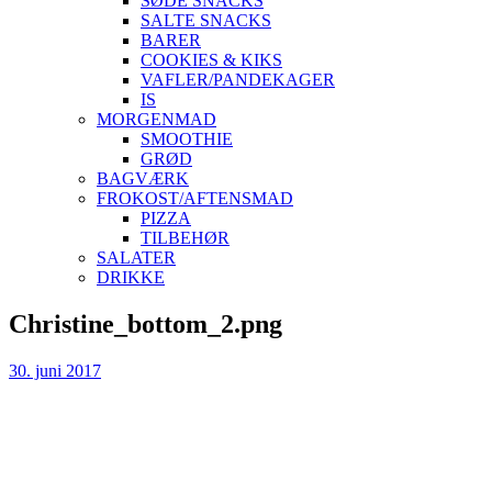
SØDE SNACKS
SALTE SNACKS
BARER
COOKIES & KIKS
VAFLER/PANDEKAGER
IS
MORGENMAD
SMOOTHIE
GRØD
BAGVÆRK
FROKOST/AFTENSMAD
PIZZA
TILBEHØR
SALATER
DRIKKE
Skip
Christine_bottom_2.png
to
content
30. juni 2017