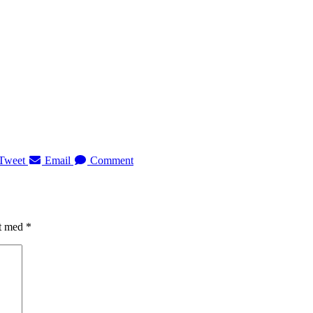
Tweet
Email
Comment
et med
*