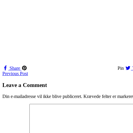
Share
Pin
Navigation
Previous Post
til
Leave a Comment
indlæg
Din e-mailadresse vil ikke blive publiceret.
Krævede felter er marker