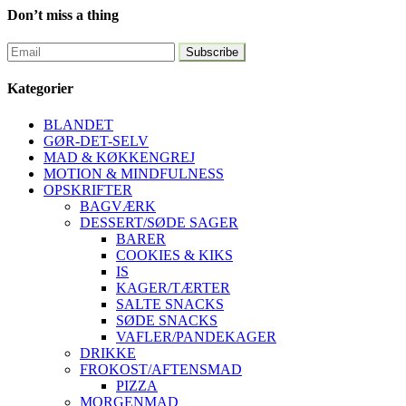
Don’t miss a thing
Kategorier
BLANDET
GØR-DET-SELV
MAD & KØKKENGREJ
MOTION & MINDFULNESS
OPSKRIFTER
BAGVÆRK
DESSERT/SØDE SAGER
BARER
COOKIES & KIKS
IS
KAGER/TÆRTER
SALTE SNACKS
SØDE SNACKS
VAFLER/PANDEKAGER
DRIKKE
FROKOST/AFTENSMAD
PIZZA
MORGENMAD