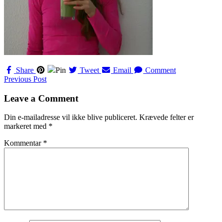
Share
Pin
Tweet
Email
Comment
Navigation
Previous Post
til
Leave a Comment
indlæg
Din e-mailadresse vil ikke blive publiceret.
Krævede felter er
markeret med
*
Kommentar
*