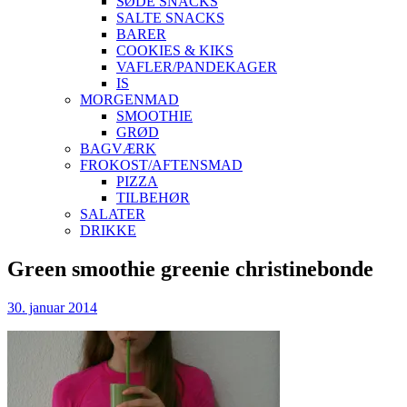
SØDE SNACKS
SALTE SNACKS
BARER
COOKIES & KIKS
VAFLER/PANDEKAGER
IS
MORGENMAD
SMOOTHIE
GRØD
BAGVÆRK
FROKOST/AFTENSMAD
PIZZA
TILBEHØR
SALATER
DRIKKE
Skip
Green smoothie greenie christinebonde
to
content
30. januar 2014