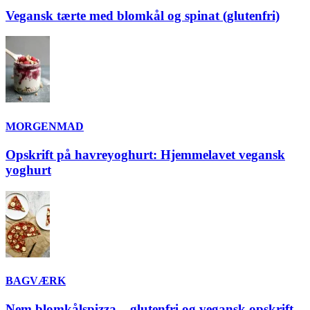
Vegansk tærte med blomkål og spinat (glutenfri)
MORGENMAD
Opskrift på havreyoghurt: Hjemmelavet vegansk
yoghurt
BAGVÆRK
Nem blomkålspizza – glutenfri og vegansk opskrift