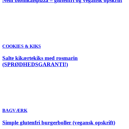
Nem blomkålspizza – glutenfri og vegansk opskrift
COOKIES & KIKS
Salte kikærtekiks med rosmarin
(SPRØDHEDSGARANTI!)
BAGVÆRK
Simple glutenfri burgerboller (vegansk opskrift)