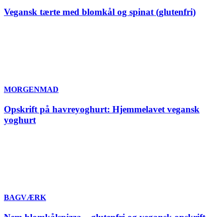
Vegansk tærte med blomkål og spinat (glutenfri)
MORGENMAD
Opskrift på havreyoghurt: Hjemmelavet vegansk
yoghurt
BAGVÆRK