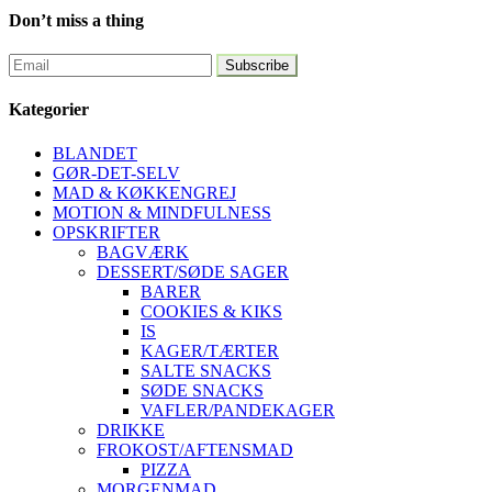
Don’t miss a thing
Kategorier
BLANDET
GØR-DET-SELV
MAD & KØKKENGREJ
MOTION & MINDFULNESS
OPSKRIFTER
BAGVÆRK
DESSERT/SØDE SAGER
BARER
COOKIES & KIKS
IS
KAGER/TÆRTER
SALTE SNACKS
SØDE SNACKS
VAFLER/PANDEKAGER
DRIKKE
FROKOST/AFTENSMAD
PIZZA
MORGENMAD