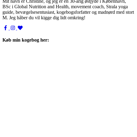
Mit navn er Christine, og jeg er en 30-årig østjyde i København,
BSc i Global Nutrition and Health, movement coach, Strala yoga
guide, bevægelsesentusiast, kogebogsforfatter og madnørd med stort
M. Jeg håber du vil kigge dig lidt omkring!
Køb min kogebog her: