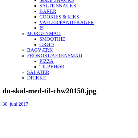
SØDE SNACKS
SALTE SNACKS
BARER
COOKIES & KIKS
VAFLER/PANDEKAGER
IS
MORGENMAD
SMOOTHIE
GRØD
BAGVÆRK
FROKOST/AFTENSMAD
PIZZA
TILBEHØR
SALATER
DRIKKE
Skip
du-skal-med-til-chw20150.jpg
to
content
30. juni 2017