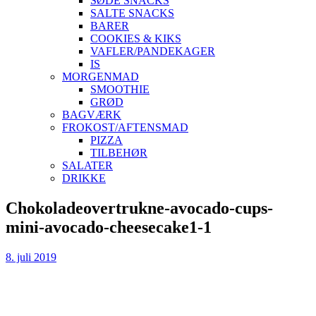
SØDE SNACKS
SALTE SNACKS
BARER
COOKIES & KIKS
VAFLER/PANDEKAGER
IS
MORGENMAD
SMOOTHIE
GRØD
BAGVÆRK
FROKOST/AFTENSMAD
PIZZA
TILBEHØR
SALATER
DRIKKE
Skip
Chokoladeovertrukne-avocado-cups-
to
mini-avocado-cheesecake1-1
content
8. juli 2019