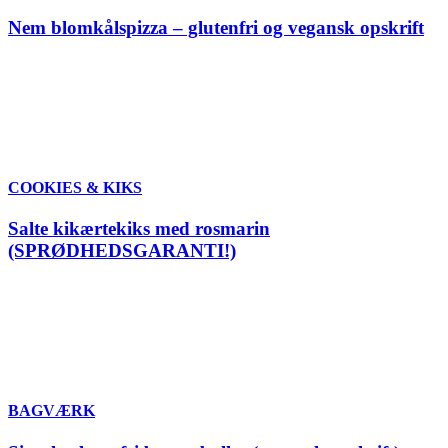
Nem blomkålspizza – glutenfri og vegansk opskrift
COOKIES & KIKS
Salte kikærtekiks med rosmarin
(SPRØDHEDSGARANTI!)
BAGVÆRK