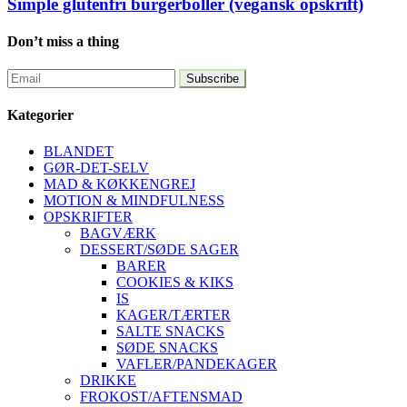
Simple glutenfri burgerboller (vegansk opskrift)
Don’t miss a thing
Kategorier
BLANDET
GØR-DET-SELV
MAD & KØKKENGREJ
MOTION & MINDFULNESS
OPSKRIFTER
BAGVÆRK
DESSERT/SØDE SAGER
BARER
COOKIES & KIKS
IS
KAGER/TÆRTER
SALTE SNACKS
SØDE SNACKS
VAFLER/PANDEKAGER
DRIKKE
FROKOST/AFTENSMAD