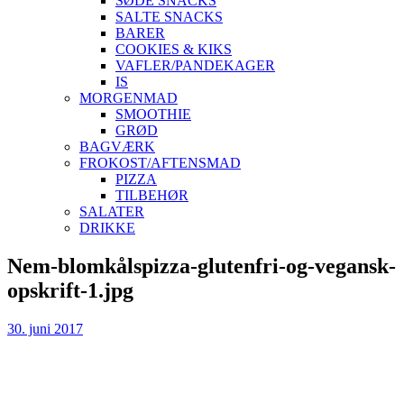
SØDE SNACKS
SALTE SNACKS
BARER
COOKIES & KIKS
VAFLER/PANDEKAGER
IS
MORGENMAD
SMOOTHIE
GRØD
BAGVÆRK
FROKOST/AFTENSMAD
PIZZA
TILBEHØR
SALATER
DRIKKE
Skip
Nem-blomkålspizza-glutenfri-og-vegansk-
to
opskrift-1.jpg
content
30. juni 2017