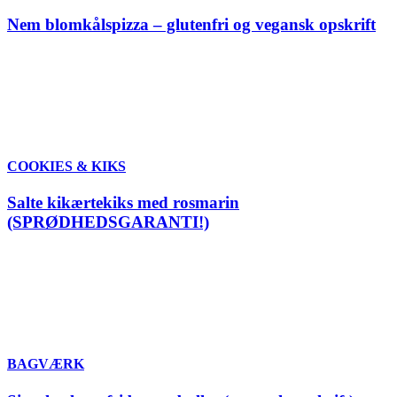
Nem blomkålspizza – glutenfri og vegansk opskrift
COOKIES & KIKS
Salte kikærtekiks med rosmarin
(SPRØDHEDSGARANTI!)
BAGVÆRK