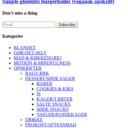
Simple glutenfri burgerboller (vegansk opskrift)
Don’t miss a thing
Kategorier
BLANDET
GØR-DET-SELV
MAD & KØKKENGREJ
MOTION & MINDFULNESS
OPSKRIFTER
BAGVÆRK
DESSERT/SØDE SAGER
BARER
COOKIES & KIKS
IS
KAGER/TÆRTER
SALTE SNACKS
SØDE SNACKS
VAFLER/PANDEKAGER
DRIKKE
FROKOST/AFTENSMAD