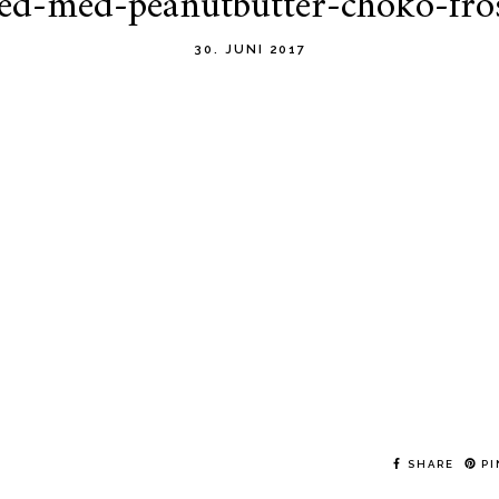
ed-med-peanutbutter-choko-fros
30. JUNI 2017
SHARE
PI