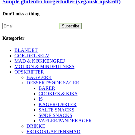
Simple glutenfri burgerboller (vegansk opskrift)
Don’t miss a thing
Kategorier
BLANDET
GØR-DET-SELV
MAD & KØKKENGREJ
MOTION & MINDFULNESS
OPSKRIFTER
BAGVÆRK
DESSERT/SØDE SAGER
BARER
COOKIES & KIKS
IS
KAGER/TÆRTER
SALTE SNACKS
SØDE SNACKS
VAFLER/PANDEKAGER
DRIKKE
FROKOST/AFTENSMAD