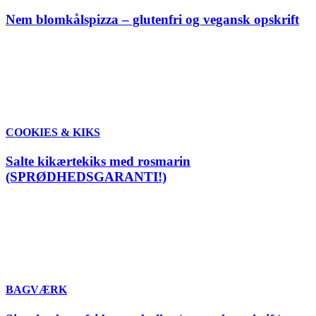
Nem blomkålspizza – glutenfri og vegansk opskrift
COOKIES & KIKS
Salte kikærtekiks med rosmarin
(SPRØDHEDSGARANTI!)
BAGVÆRK