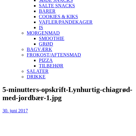
SØDE SNACKS
SALTE SNACKS
BARER
COOKIES & KIKS
VAFLER/PANDEKAGER
IS
MORGENMAD
SMOOTHIE
GRØD
BAGVÆRK
FROKOST/AFTENSMAD
PIZZA
TILBEHØR
SALATER
DRIKKE
Skip
5-minutters-opskrift-Lynhurtig-chiagrød-
to
med-jordbær-1.jpg
content
30. juni 2017